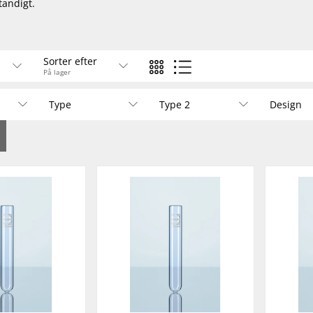
andigt.
Sorter efter
På lager
Type
Type 2
Design