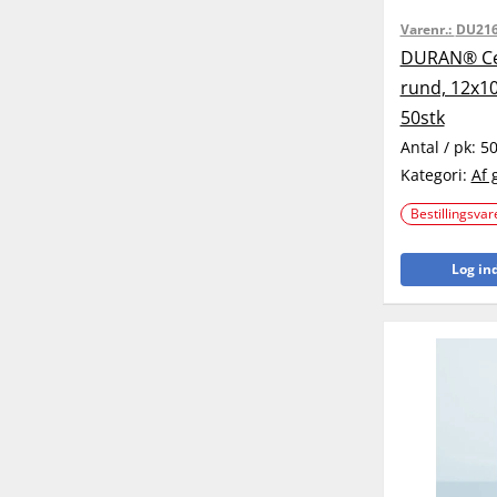
Varenr.:
DU216
DURAN® Cen
rund, 12x1
50stk
Antal / pk:
5
Kategori:
Af 
Bestillingsvar
Log ind