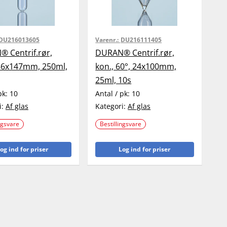
DU216013605
Varenr.:
DU216111405
 Centrif.rør,
DURAN® Centrif.rør,
56x147mm, 250ml,
kon., 60°, 24x100mm,
25ml, 10s
pk:
10
Antal / pk:
10
i:
Af glas
Kategori:
Af glas
ngsvare
Bestillingsvare
og ind for priser
Log ind for priser