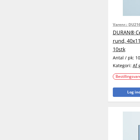
Varenr.:
DU216
DURAN® Cen
rund, 40x1
10stk
Antal / pk:
1
Kategori:
Af 
Bestillingsvar
Log ind