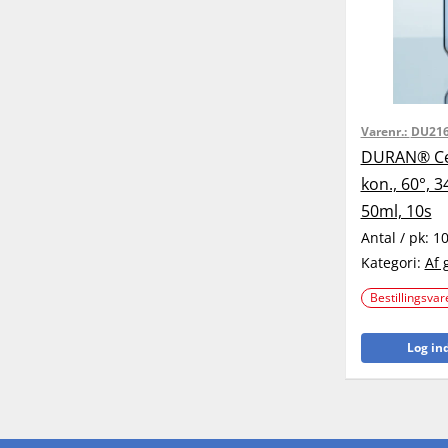
Varenr.:
DU216
DURAN® Cen
kon., 60°,
50ml, 10s
Antal / pk:
1
Kategori:
Af 
Bestillingsvar
Log ind