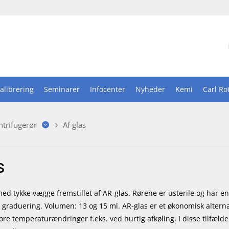
alibrering
Seminarer
Infocenter
Nyheder
Kemi
Carl Ro
ntrifugerør
Af glas
s
ed tykke vægge fremstillet af AR-glas. Rørene er usterile og har e
graduering. Volumen: 13 og 15 ml. AR-glas er et økonomisk alternativ
ore temperaturændringer f.eks. ved hurtig afkøling. I disse tilfælde 