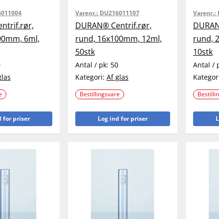
011004
Varenr.:
DU216011107
Varenr.:
trif.rør,
DURAN® Centrif.rør,
DURAN®
00mm, 6ml,
rund, 16x100mm, 12ml,
rund, 
50stk
10stk
0
Antal / pk:
50
Antal / 
glas
Kategori:
Af glas
Kategor
e
Bestillingsvare
Bestilli
 for priser
Log ind for priser
L