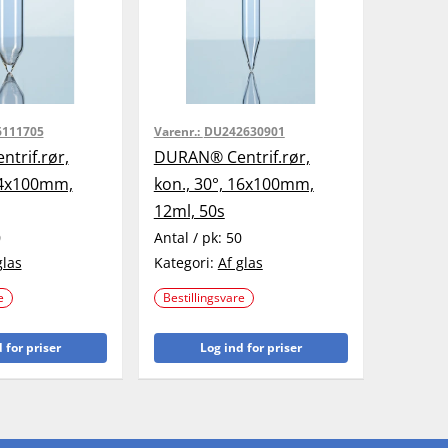
111705
Varenr.:
DU242630901
trif.rør,
DURAN® Centrif.rør,
 34x100mm,
kon., 30°, 16x100mm,
12ml, 50s
0
Antal / pk:
50
glas
Kategori:
Af glas
e
Bestillingsvare
 for priser
Log ind for priser