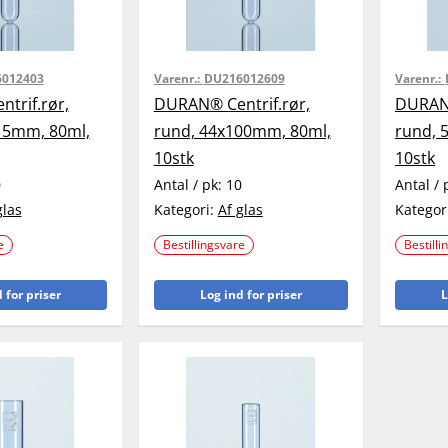
012403
Varenr.:
DU216012609
Varenr.:
trif.rør,
DURAN® Centrif.rør,
DURAN®
15mm, 80ml,
rund, 44x100mm, 80ml,
rund, 
10stk
10stk
0
Antal / pk:
10
Antal / 
glas
Kategori:
Af glas
Kategor
e
Bestillingsvare
Bestilli
 for priser
Log ind for priser
L