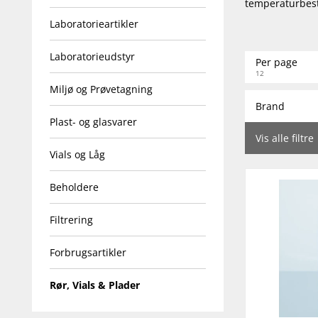
temperaturbest
Laboratorieartikler
Laboratorieudstyr
Per page
12
Miljø og Prøvetagning
Brand
Plast- og glasvarer
Vis alle filtre
Vials og Låg
Beholdere
Filtrering
Forbrugsartikler
Rør, Vials & Plader