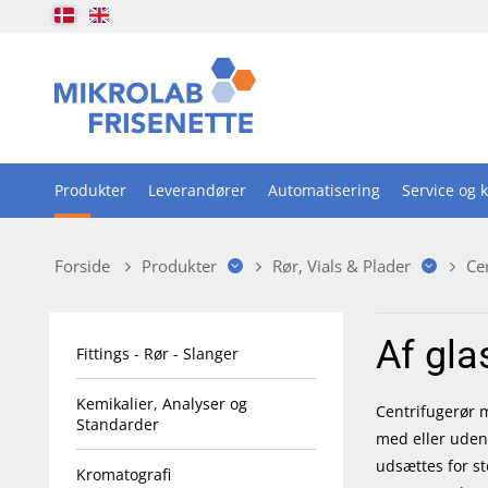
Produkter
Leverandører
Automatisering
Service og k
Forside
Produkter
Rør, Vials & Plader
Ce
Af gla
Fittings - Rør - Slanger
Kemikalier, Analyser og
Centrifugerør m
Standarder
med eller uden 
udsættes for st
Kromatografi