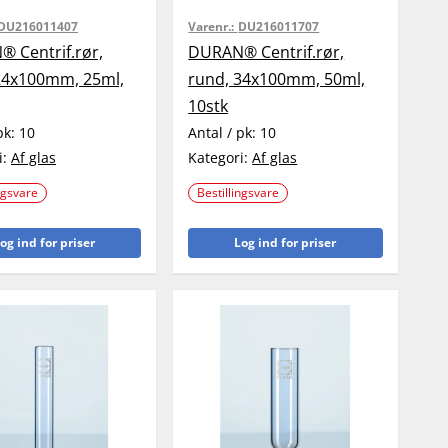
DU216011407
Varenr.:
DU216011707
 Centrif.rør,
DURAN® Centrif.rør,
24x100mm, 25ml,
rund, 34x100mm, 50ml,
10stk
pk:
10
Antal / pk:
10
i:
Af glas
Kategori:
Af glas
ngsvare
Bestillingsvare
og ind for priser
Log ind for priser