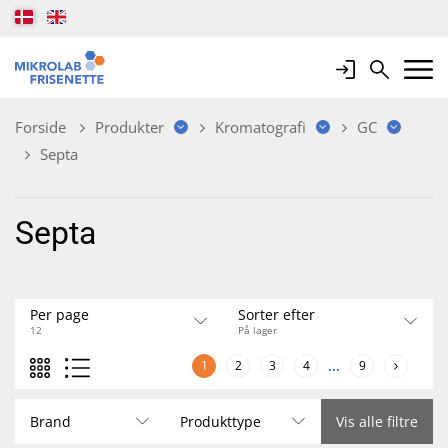
Login
Search
Mobile 
Forside
Produkter
Kromatografi
GC
Septa
Septa
Per page
Sorter efter
12
På lager
1
2
3
4
...
9
Brand
Produkttype
Vis alle filtre