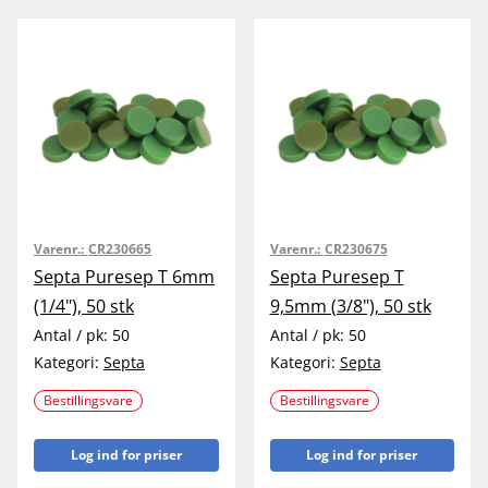
Varenr.:
CR230665
Varenr.:
CR230675
Septa Puresep T 6mm
Septa Puresep T
(1/4"), 50 stk
9,5mm (3/8"), 50 stk
Antal / pk:
50
Antal / pk:
50
Kategori:
Septa
Kategori:
Septa
Bestillingsvare
Bestillingsvare
Log ind for priser
Log ind for priser