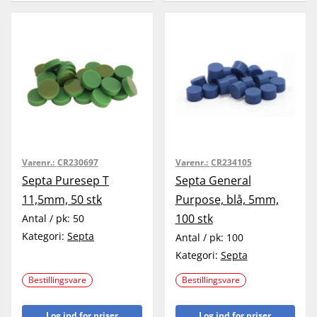
Varenr.:
CR230697
Varenr.:
CR234105
Septa Puresep T
Septa General
11,5mm, 50 stk
Purpose, blå, 5mm,
100 stk
Antal / pk:
50
Kategori:
Septa
Antal / pk:
100
Kategori:
Septa
Bestillingsvare
Bestillingsvare
Log ind for priser
Log ind for priser