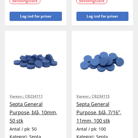
Bestillingsvare
Bestillingsvare
Log ind for priser
Log ind for priser
Varenr.:
CR234111
Varenr.:
CR234115
Septa General
Septa General
Purpose, blå, 10mm,
Purpose, blå, 7/16",
50 stk
11mm, 100 stk
Antal / pk:
50
Antal / pk:
100
Kategori:
Septa
Kategori:
Septa