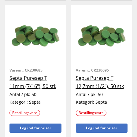
Varenr.:
CR230685
Varenr.:
CR230695
Septa Puresep T
Septa Puresep T
11mm (7/16"), 50 stk
12,7mm (1/2"), 50 stk
Antal / pk:
50
Antal / pk:
50
Kategori:
Septa
Kategori:
Septa
Bestillingsvare
Bestillingsvare
Log ind for priser
Log ind for priser