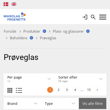
Login
Search
Mobile 
Forside
Produkter
Plast- og glasvarer
Beholdere
Prøveglas
Prøveglas
Per page
Sorter efter
12
På lager
1
2
3
4
...
15
Brand
Type
Vis alle filtre