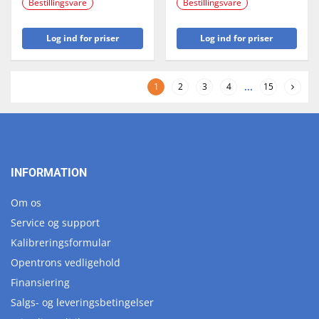
Bestillingsvare
Bestillingsvare
Log ind for priser
Log ind for priser
1
2
3
4
...
15
INFORMATION
Om os
Service og support
Kalibreringsformular
Opentrons vedligehold
Finansiering
Salgs- og leveringsbetingelser