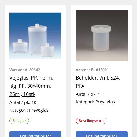
Varenr.:
VL80342
Varenr.:
BLA13001
Vejeglas, PP, herm.
Beholder, 7ml, S24,
låg, PP, 30x40mm,
PFA
25ml, 10stk
Antal / pk:
1
Kategori:
Prøveglas
Antal / pk:
10
Kategori:
Prøveglas
På lager
Bestillingsvare
Log ind for priser
Log ind for priser