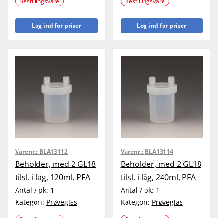
Bestillingsvare
Bestillingsvare
Log ind for priser
Log ind for priser
Varenr.:
BLA13112
Varenr.:
BLA13114
Beholder, med 2 GL18
Beholder, med 2 GL18
tilsl. i låg, 120ml, PFA
tilsl. i låg, 240ml, PFA
Antal / pk:
1
Antal / pk:
1
Kategori:
Prøveglas
Kategori:
Prøveglas