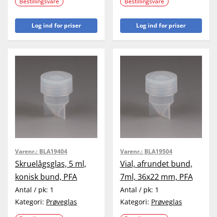
Bestillingsvare
Bestillingsvare
Log ind for priser
Log ind for priser
Varenr.:
BLA19404
Varenr.:
BLA19504
Skruelågsglas, 5 ml,
Vial, afrundet bund,
konisk bund, PFA
7ml, 36x22 mm, PFA
Antal / pk:
1
Antal / pk:
1
Kategori:
Prøveglas
Kategori:
Prøveglas