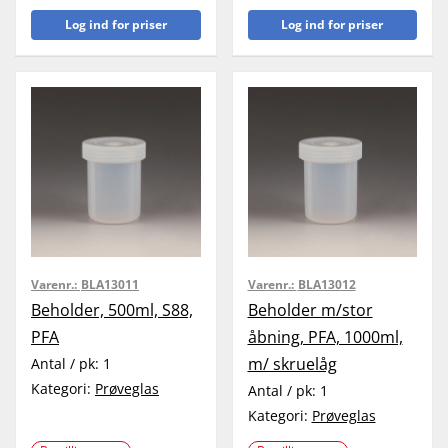
Log ind for priser
Log ind for priser
Varenr.:
BLA13011
Varenr.:
BLA13012
Beholder, 500ml, S88,
Beholder m/stor
PFA
åbning, PFA, 1000ml,
m/ skruelåg
Antal / pk:
1
Kategori:
Prøveglas
Antal / pk:
1
Kategori:
Prøveglas