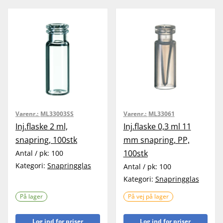
Varenr.:
ML33003SS
Varenr.:
ML33061
Inj.flaske 2 ml,
Inj.flaske 0,3 ml 11
snapring, 100stk
mm snapring, PP,
100stk
Antal / pk:
100
Kategori:
Snapringglas
Antal / pk:
100
Kategori:
Snapringglas
På lager
På vej på lager
Log ind for priser
Log ind for priser