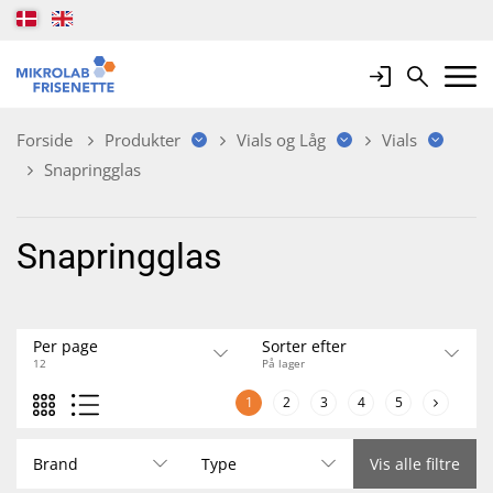
Login
Search
Mobile 
Forside
Produkter
Vials og Låg
Vials
Snapringglas
Snapringglas
Per page
Sorter efter
12
På lager
1
2
3
4
5
Brand
Type
Vis alle filtre