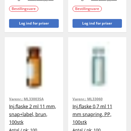
Bestillingsvare
Bestillingsvare
Log ind for priser
Log ind for priser
Varenr.:
ML33003SA
Varenr.:
ML33060
Inj.flaske 2 ml 11 mm,
Inj.flaske 0,7 ml 11
snap+label, brun,
mm snapring, PP,
100stk
100stk
Antal / pk:
100
Antal / pk:
100