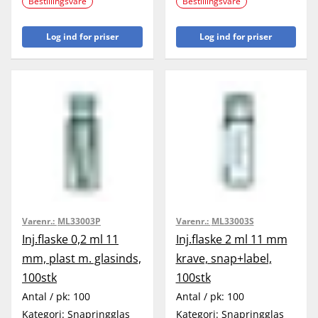
Bestillingsvare
Bestillingsvare
Log ind for priser
Log ind for priser
Varenr.:
ML33003P
Varenr.:
ML33003S
Inj.flaske 0,2 ml 11
Inj.flaske 2 ml 11 mm
mm, plast m. glasinds,
krave, snap+label,
100stk
100stk
Antal / pk:
100
Antal / pk:
100
Kategori:
Snapringglas
Kategori:
Snapringglas