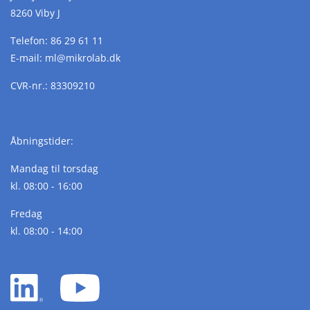
8260 Viby J
Telefon:
86 29 61 11
E-mail:
ml@
mikrolab.
dk
CVR-nr.: 83309210
Åbningstider:
Mandag til torsdag
kl. 08:00 - 16:00
Fredag
kl. 08:00 - 14:00
LinkedIn
YouTube
white
white