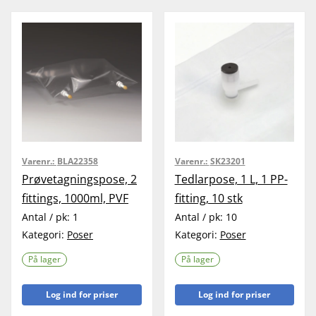
Varenr.:
BLA22358
Varenr.:
SK23201
Prøvetagningspose, 2
Tedlarpose, 1 L, 1 PP-
fittings, 1000ml, PVF
fitting, 10 stk
Antal / pk:
1
Antal / pk:
10
Kategori:
Poser
Kategori:
Poser
På lager
På lager
Log ind for priser
Log ind for priser