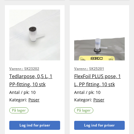
Varenr.:
SK23202
Varenr.:
SK25201
Tedlarpose, 0,5 L, 1
FlexFoil PLUS pose, 1
PP-fitting, 10 stk
L, PP fitting, 10 stk
Antal / pk:
10
Antal / pk:
10
Kategori:
Poser
Kategori:
Poser
På lager
På lager
Log ind for priser
Log ind for priser