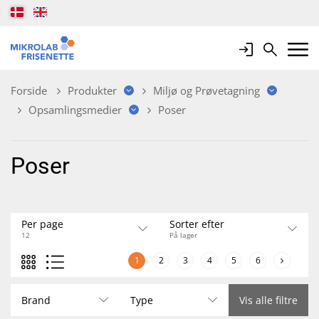
Login
Search
Mobile 
Forside
Produkter
Miljø og Prøvetagning
Opsamlingsmedier
Poser
Poser
Per page
Sorter efter
12
På lager
1
2
3
4
5
6
Brand
Type
Vis alle filtre