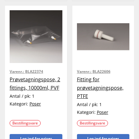
Varenr.:
BLA22374
Varenr.:
BLA22606
Prøvetagningspose, 2
Fitting for
fittings, 10000ml, PVF
prøvetagningspose,
PTFE
Antal / pk:
1
Kategori:
Poser
Antal / pk:
1
Kategori:
Poser
Bestillingsvare
Bestillingsvare
Log ind for priser
Log ind for priser