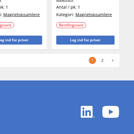
pk:
1
Antal / pk:
1
i:
Magnetopsamlere
Kategori:
Magnetopsamlere
ngsvare
Bestillingsvare
og ind for priser
Log ind for priser
1
2
LinkedIn
YouTu
white
white