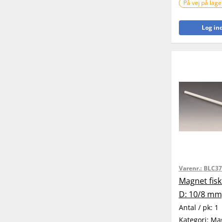
På vej på lage
Log ind
Varenr.:
BLC37
Magnet fisk
D: 10/8 mm
Antal / pk:
1
Kategori:
Ma