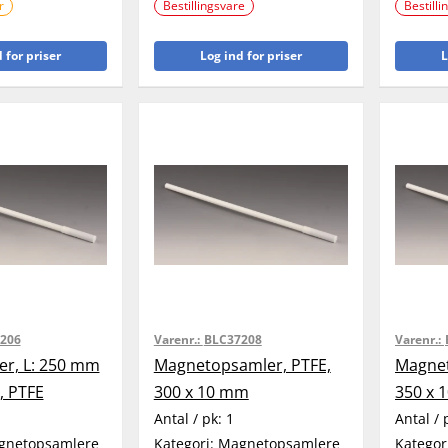
r
Bestillingsvare
Bestilli
 for priser
Log ind for priser
L
206
Varenr.:
BLC37208
Varenr.:
er, L: 250 mm
Magnetopsamler, PTFE,
Magnet
, PTFE
300 x 10 mm
350 x 
Antal / pk:
1
Antal / 
gnetopsamlere
Kategori:
Magnetopsamlere
Kategor