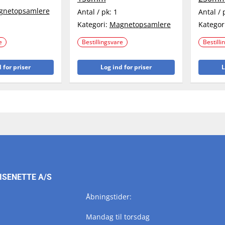
gnetopsamlere
Antal / pk:
1
Antal / 
Kategori:
Magnetopsamlere
Kategor
e
Bestillingsvare
Bestilli
 for priser
Log ind for priser
L
ISENETTE A/S
Åbningstider:
Mandag til torsdag