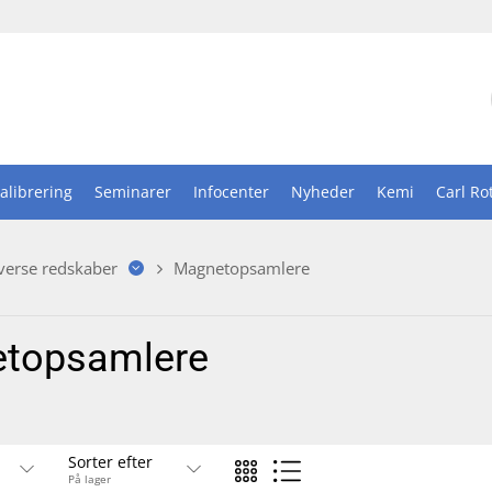
alibrering
Seminarer
Infocenter
Nyheder
Kemi
Carl Ro
verse redskaber
Magnetopsamlere
topsamlere
Sorter efter
På lager