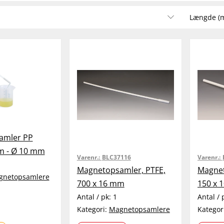
Længde (
amler PP
cm - Ø 10 mm
Varenr.:
BLC37116
Varenr.:
Magnetopsamler, PTFE,
Magnet
gnetopsamlere
700 x 16 mm
150 x 
Antal / pk:
1
Antal / 
Kategori:
Magnetopsamlere
Kategor