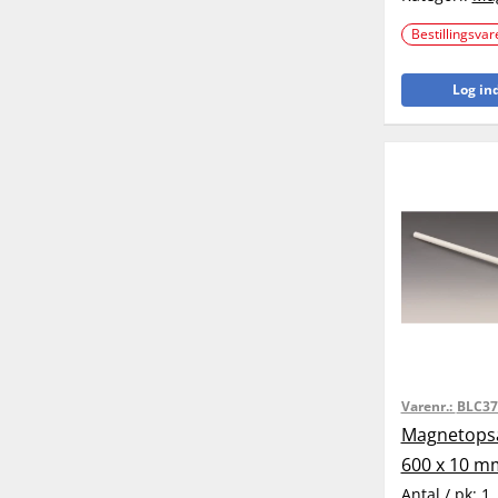
Bestillingsvar
Log ind
Varenr.:
BLC37
Magnetopsa
600 x 10 m
Antal / pk:
1