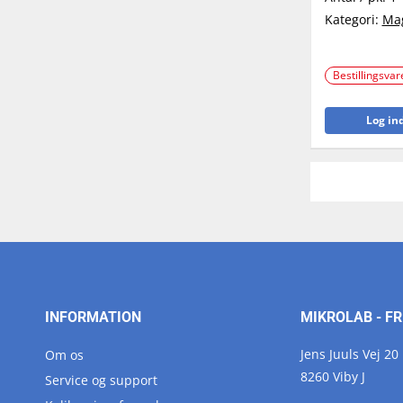
Kategori:
Ma
Bestillingsvar
Log ind
INFORMATION
MIKROLAB - FR
Jens Juuls Vej 20
Om os
8260 Viby J
Service og support