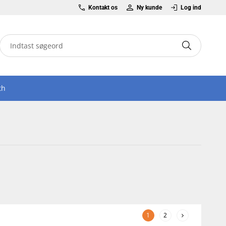
Kontakt os
Ny kunde
Log ind
th
1
2