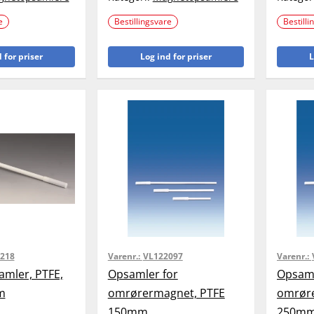
e
Bestillingsvare
Bestilli
 for priser
Log ind for priser
L
218
Varenr.:
VL122097
Varenr.:
mler, PTFE,
Opsamler for
Opsaml
m
omrørermagnet, PTFE
omrøre
150mm
250m