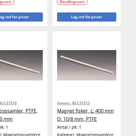
ngsvare
Bestillingsvare
og ind for priser
Log ind for priser
BLC37210
Varenr.:
BLC37212
opsamler, PTFE,
Magnet fisker, L: 400 mm
10 mm
D: 10/8 mm, PTFE
pk:
1
Antal / pk:
1
i:
Magnetopsamlere
Kategori:
Magnetopsamlere