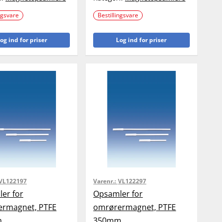
ngsvare
Bestillingsvare
og ind for priser
Log ind for priser
VL122197
Varenr.:
VL122297
er for
Opsamler for
rmagnet, PTFE
omrørermagnet, PTFE
m
350mm