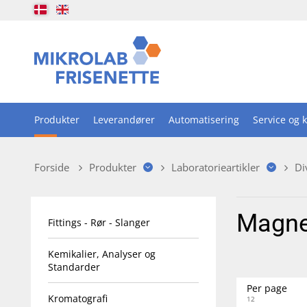
Produkter
Leverandører
Automatisering
Service og k
Forside
Produkter
Laboratorieartikler
Di
Magne
Fittings - Rør - Slanger
Kemikalier, Analyser og
Standarder
Per page
Kromatografi
12