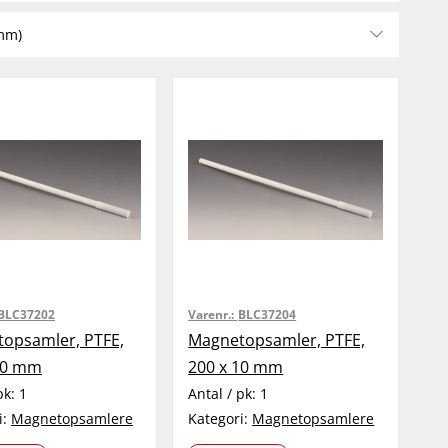
mm)
BLC37202
Varenr.:
BLC37204
opsamler, PTFE,
Magnetopsamler, PTFE,
10 mm
200 x 10 mm
pk:
1
Antal / pk:
1
i:
Magnetopsamlere
Kategori:
Magnetopsamlere