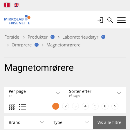
Login
Search
Mobile 
Forside
Produkter
Laboratorieudstyr
Omrørere
Magnetomrørere
Magnetomrørere
Per page
Sorter efter
12
På lager
1
2
3
4
5
6
Brand
Type
Vis alle filtre