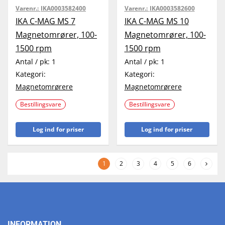
Varenr.:
IKA0003582400
Varenr.:
IKA0003582600
IKA C-MAG MS 7
IKA C-MAG MS 10
Magnetomrører, 100-
Magnetomrører, 100-
1500 rpm
1500 rpm
Antal / pk:
1
Antal / pk:
1
Kategori:
Kategori:
Magnetomrørere
Magnetomrørere
Bestillingsvare
Bestillingsvare
Log ind for priser
Log ind for priser
1
2
3
4
5
6
INFORMATION