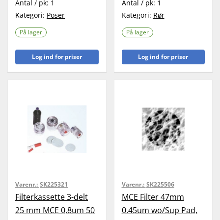
Antal / pk:
1
Antal / pk:
1
Kategori:
Poser
Kategori:
Rør
På lager
På lager
Log ind for priser
Log ind for priser
Varenr.:
SK225321
Varenr.:
SK225506
Filterkassette 3-delt
MCE Filter 47mm
25 mm MCE 0,8um 50
0.45um wo/Sup Pad,