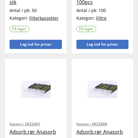
stk
100pcs
Antal / pk:
50
Antal / pk:
100
Kategori:
Filterkassetter
Kategori:
Filtre
På lager
På lager
Log ind for priser
Log ind for priser
Varenr.:
SK22601
Varenr.:
SK22609
Adsorb.rør Anasorb
Adsorb.rør Anasorb