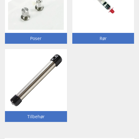
Poser
Rør
Tilbehør