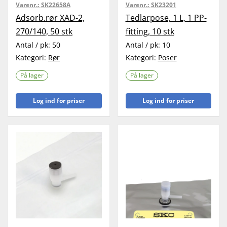
Varenr.:
SK22658A
Varenr.:
SK23201
Adsorb.rør XAD-2,
Tedlarpose, 1 L, 1 PP-
270/140, 50 stk
fitting, 10 stk
Antal / pk:
50
Antal / pk:
10
Kategori:
Rør
Kategori:
Poser
På lager
På lager
Log ind for priser
Log ind for priser