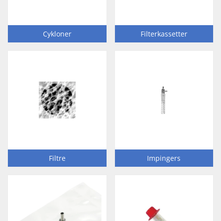
Cykloner
Filterkassetter
Filtre
Impingers