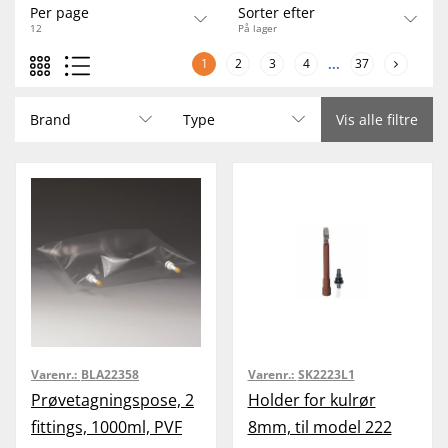
Per page
Sorter efter
12
På lager
1
2
3
4
...
37
Brand
Type
Vis alle filtre
Varenr.:
BLA22358
Varenr.:
SK2223L1
Prøvetagningspose, 2
Holder for kulrør
fittings, 1000ml, PVF
8mm, til model 222