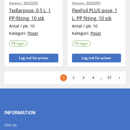
Varenr.:
SK23202
Varenr.:
SK25201
Tedlarpose, 0,5 L, 1
FlexFoil PLUS pose, 1
PP-fitting, 10 stk
L, PP fitting, 10 stk
Antal / pk:
10
Antal / pk:
10
Kategori:
Poser
Kategori:
Poser
På lager
På lager
Log ind for priser
Log ind for priser
1
2
3
4
...
37
INFORMATION
Om os