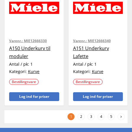
Varenr.:
MIE12666330
Varenr.:
MIE12666340
A150 Underkurv til
A151 Underkurv
moduler
Lafette
Antal / pk:
1
Antal / pk:
1
Kategori:
Kurve
Kategori:
Kurve
Bestillingsvare
Bestillingsvare
Log ind for priser
Log ind for priser
1
2
3
4
5