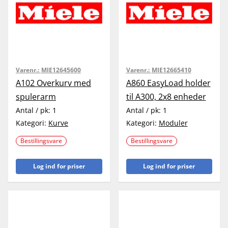
Varenr.:
MIE12645600
Varenr.:
MIE12665410
A102 Overkurv med
A860 EasyLoad holder
spulerarm
til A300, 2x8 enheder
Antal / pk:
1
Antal / pk:
1
Kategori:
Kurve
Kategori:
Moduler
Bestillingsvare
Bestillingsvare
Log ind for priser
Log ind for priser