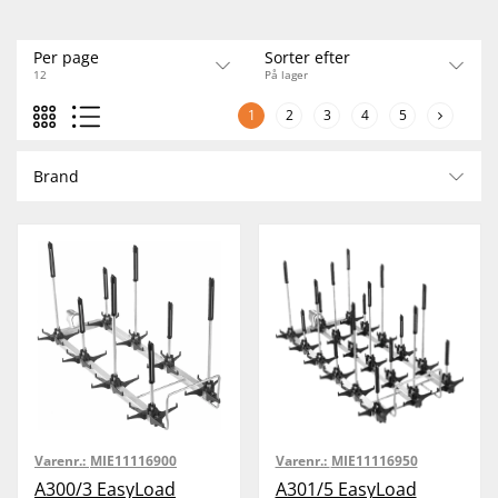
Per page
Sorter efter
12
På lager
1
2
3
4
5
Brand
Varenr.:
MIE11116900
Varenr.:
MIE11116950
A300/3 EasyLoad
A301/5 EasyLoad