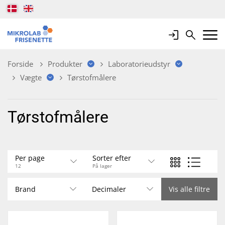
Login
Search
Mobile 
Forside
Produkter
Laboratorieudstyr
Vægte
Tørstofmålere
Tørstofmålere
Per page
Sorter efter
12
På lager
Brand
Decimaler
Vis alle filtre