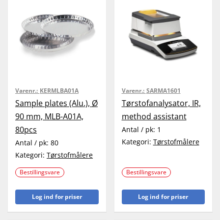
Varenr.:
KERMLBA01A
Varenr.:
SARMA1601
Sample plates (Alu.), Ø
Tørstofanalysator, IR,
90 mm, MLB-A01A,
method assistant
80pcs
Antal / pk:
1
Kategori:
Tørstofmålere
Antal / pk:
80
Kategori:
Tørstofmålere
Bestillingsvare
Bestillingsvare
Log ind for priser
Log ind for priser