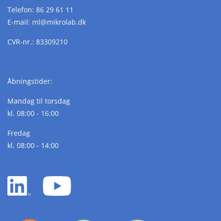
Telefon:
86 29 61 11
E-mail:
ml@
mikrolab.
dk
CVR-nr.: 83309210
Åbningstider:
Mandag til torsdag
kl. 08:00 - 16:00
Fredag
kl. 08:00 - 14:00
LinkedIn
YouTube
white
white