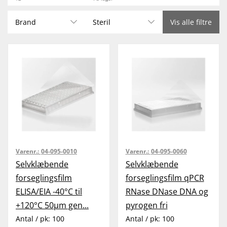
Brand
Steril
Vis alle filtre
Varenr.:
04-095-0010
Varenr.:
04-095-0060
Selvklæbende
Selvklæbende
forseglingsfilm
forseglingsfilm qPCR
ELISA/EIA -40°C til
RNase DNase DNA og
+120°C 50µm gen...
pyrogen fri
Antal / pk:
100
Antal / pk:
100