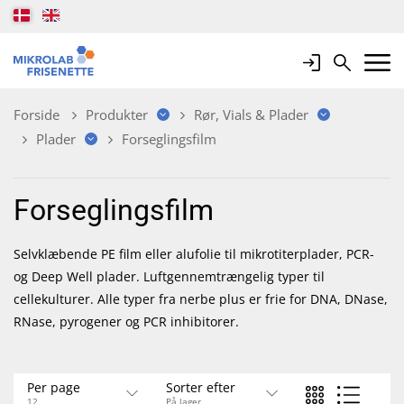
Login
Search
Mobile 
Forside
Produkter
Rør, Vials & Plader
Plader
Forseglingsfilm
Forseglingsfilm
Selvklæbende PE film eller alufolie til mikrotiterplader, PCR-
og Deep Well plader. Luftgennemtrængelig typer til
cellekulturer. Alle typer fra nerbe plus er frie for DNA, DNase,
RNase, pyrogener og PCR inhibitorer.
Per page
Sorter efter
12
På lager