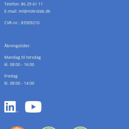
Telefon:
86 29 61 11
E-mail:
ml@
mikrolab.
dk
CVR-nr.: 83309210
Åbningstider:
Mandag til torsdag
kl. 08:00 - 16:00
Fredag
kl. 08:00 - 14:00
LinkedIn
YouTube
white
white