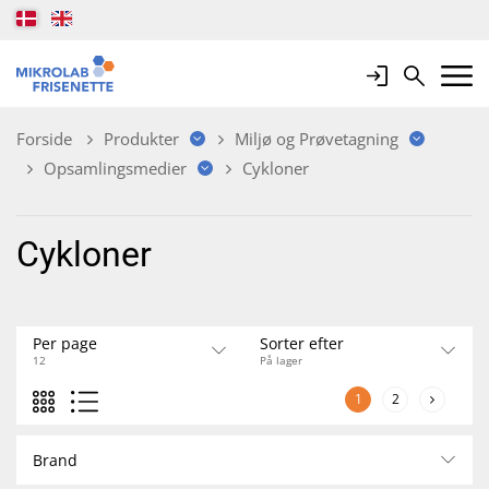
Login
Search
Mobile 
Forside
Produkter
Miljø og Prøvetagning
Opsamlingsmedier
Cykloner
Cykloner
Per page
Sorter efter
12
På lager
1
2
Brand