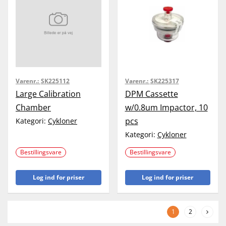
Varenr.:
SK225112
Varenr.:
SK225317
Large Calibration
DPM Cassette
Chamber
w/0.8um Impactor, 10
pcs
Kategori:
Cykloner
Kategori:
Cykloner
Bestillingsvare
Bestillingsvare
Log ind for priser
Log ind for priser
1
2