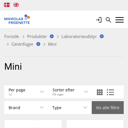
Login
Search
Mobile 
Forside
Produkter
Laboratorieudstyr
Centrifuger
Mini
Mini
Per page
Sorter efter
12
På lager
Brand
Type
Vis alle filtre