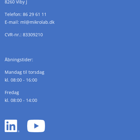
8260 Viby J
Telefon:
86 29 61 11
E-mail:
ml@
mikrolab.
dk
CVR-nr.: 83309210
Åbningstider:
Mandag til torsdag
kl. 08:00 - 16:00
Fredag
kl. 08:00 - 14:00
LinkedIn
YouTube
white
white