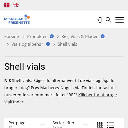
Login
Search
Mobile 
Forside
Produkter
Rør, Vials & Plader
Vials og tilbehør
Shell vials
Shell vials
N 8
Shell vials. Søger du alternativer til de vials og låg, du
bruger i dag? Prøv Macherey-Nagels VialFinder. Indtast dit
nuværende varenummer i feltet "REF"
Klik her for at bruge
VialFinder
Per page
Sorter efter
12
På lager