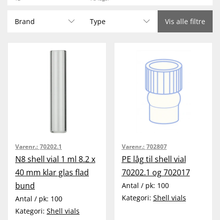
Brand
Type
Vis alle filtre
Varenr.:
70202.1
Varenr.:
702807
N8 shell vial 1 ml 8.2 x
PE låg til shell vial
40 mm klar glas flad
70202.1 og 702017
bund
Antal / pk:
100
Kategori:
Shell vials
Antal / pk:
100
Kategori:
Shell vials