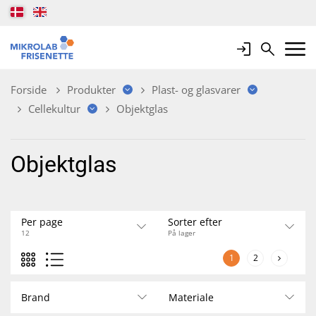
Login
Search
Mobile 
Forside
Produkter
Plast- og glasvarer
Cellekultur
Objektglas
Objektglas
Per page
Sorter efter
12
På lager
1
2
Brand
Materiale