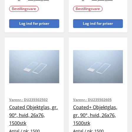
Bestillingsvare
Bestillingsvare
Log ind for priser
Log ind for priser
Varenr.:
DU235502502
Varenr.:
DU235502605
Coated Objektglas, gr.
Coated+ Objektglas,
90°, hvid, 26x76,
gr. 90°, hvid, 26x76,
1500stk
1500stk
Antal / pk:
1500
Antal / pk:
1500