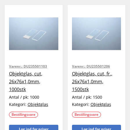
Varenr.:
DU235501103
Varenr.:
DU235501206
Objektglas, cut,
Objektglas, cut, fr.,
26x76x1,0mm,
26x76x1,0mm,
1000stk
1500stk
Antal / pk:
1000
Antal / pk:
1500
Kategori:
Objektglas
Kategori:
Objektglas
Bestillingsvare
Bestillingsvare
Log ind for priser
Log ind for priser