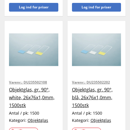
Log ind for priser
Log ind for priser
Varenr.:
DU235502108
Varenr.:
DU235502202
Objektglas, gr. 90°,
Objektglas, gr. 90°,
white, 26x76x1,0mm,
blå, 26x76x1,0mm,
1500stk
1500stk
Antal / pk:
1500
Antal / pk:
1500
Kategori:
Objektglas
Kategori:
Objektglas