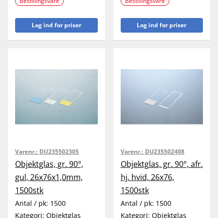
Bestillingsvare
Bestillingsvare
Log ind for priser
Log ind for priser
Varenr.:
DU235502305
Varenr.:
DU235502408
Objektglas, gr. 90°,
Objektglas, gr. 90°, afr.
gul, 26x76x1,0mm,
hj, hvid, 26x76,
1500stk
1500stk
Antal / pk:
1500
Antal / pk:
1500
Kategori:
Objektglas
Kategori:
Objektglas