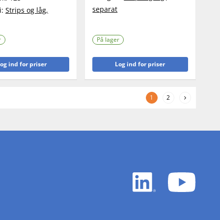
separat
i:
Strips og låg,
r
På lager
og ind for priser
Log ind for priser
1
2
LinkedIn
YouTu
white
white