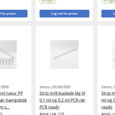
På lager
På lage
 for priser
Log ind for priser
L
2-0900
Varenr.:
04-042-0500
Varenr.:
 ml natur PP
Strip m/8 kuplede låg til
Strip m
 rør hængslede
0.1 ml og 0.2 ml PCR rør
ml og 
m s...
PCR ready
ready
25
Antal / pk:
125
Antal / 