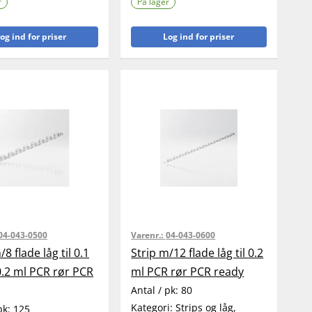
r
På lager
og ind for priser
Log ind for priser
04-043-0500
Varenr.:
04-043-0600
/8 flade låg til 0.1
Strip m/12 flade låg til 0.2
0.2 ml PCR rør PCR
ml PCR rør PCR ready
Antal / pk:
80
Kategori:
Strips og låg,
pk:
125