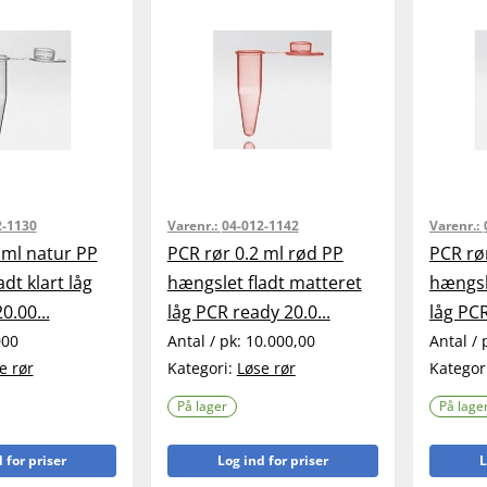
2-1130
Varenr.:
04-012-1142
Varenr.:
 ml natur PP
PCR rør 0.2 ml rød PP
PCR rør
dt klart låg
hængslet fladt matteret
hængsl
0.00...
låg PCR ready 20.0...
låg PCR
000
Antal / pk:
10.000,00
Antal / 
e rør
Kategori:
Løse rør
Kategor
På lager
På lage
 for priser
Log ind for priser
L