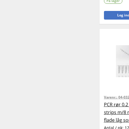
På lager
Log ind
Varenr.:
04-03
PCR rør 0.2
strips m/8
flade låg so
Antal / pk:
1