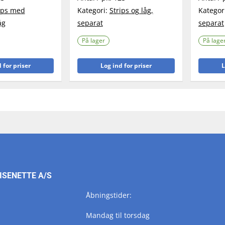
ips med
Kategori:
Strips og låg,
Kategor
åg
separat
separat
På lager
På lage
 for priser
Log ind for priser
L
ISENETTE A/S
Åbningstider:
Mandag til torsdag