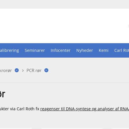
alibrering
Seminarer
Infocenter
Nyheder
Kemi
Carl Ro
krorør
PCR rør
ør
ukter via Carl Roth fx
reagenser til DNA-syntese og analyser af RN