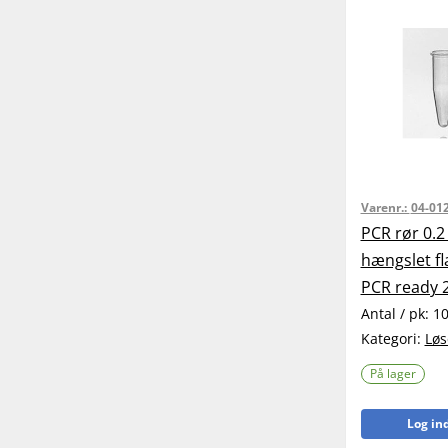
Varenr.:
04-01
PCR rør 0.2
hængslet fla
PCR ready 2
Antal / pk:
1
Kategori:
Løs
På lager
Log ind