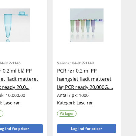
04-012-1145
Varenr.:
04-012-1149
 0.2 ml blå PP
PCR rør 0.2 ml PP
et fladt matteret
hængslet fladt matteret
 ready 20.0...
låg PCR ready 20.000G....
pk:
10.000,00
Antal / pk:
1000
i:
Løse rør
Kategori:
Løse rør
r
På lager
og ind for priser
Log ind for priser