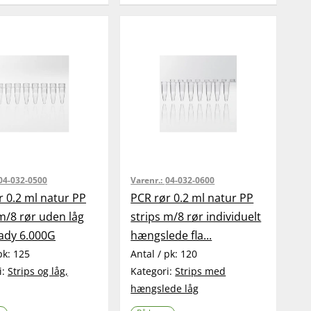
04-032-0500
Varenr.:
04-032-0600
r 0.2 ml natur PP
PCR rør 0.2 ml natur PP
m/8 rør uden låg
strips m/8 rør individuelt
ady 6.000G
hængslede fla...
pk:
125
Antal / pk:
120
i:
Strips og låg,
Kategori:
Strips med
hængslede låg