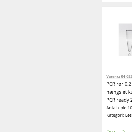
Varenr.:
04-02
PCR rør 0.2
hængslet ku
PCR ready 2
Antal / pk:
1
Kategori:
Løs