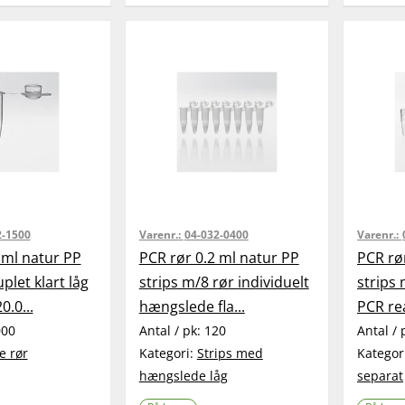
2-1500
Varenr.:
04-032-0400
Varenr.:
 ml natur PP
PCR rør 0.2 ml natur PP
PCR rø
plet klart låg
strips m/8 rør individuelt
strips 
0.0...
hængslede fla...
PCR re
000
Antal / pk:
120
Antal / 
e rør
Kategori:
Strips med
Kategor
hængslede låg
separat