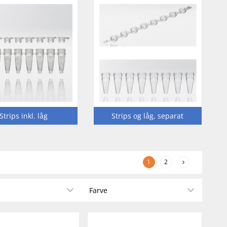
Strips inkl. låg
Strips og låg, separat
1
2
Farve