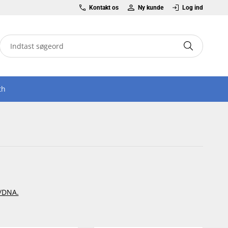
Kontakt os
Ny kunde
Log ind
th
A/DNA.