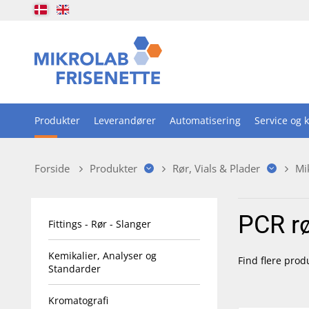
Produkter
Leverandører
Automatisering
Service og k
Forside
Produkter
Rør, Vials & Plader
Mi
PCR r
Fittings - Rør - Slanger
Kemikalier, Analyser og
Find flere prod
Standarder
Kromatografi