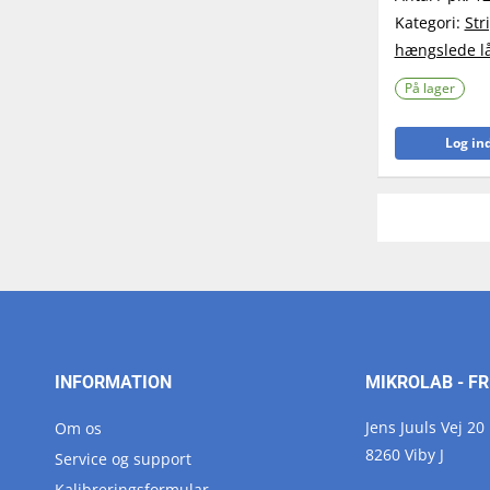
Kategori:
Str
hængslede l
På lager
Log ind
INFORMATION
MIKROLAB - FR
Jens Juuls Vej 20
Om os
8260 Viby J
Service og support
Kalibreringsformular