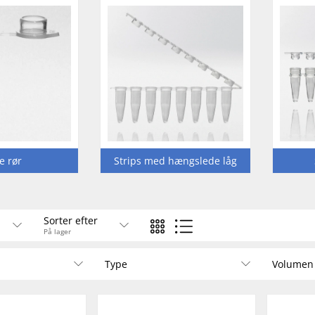
e rør
Strips med hængslede låg
Sorter efter
På lager
Type
Volumen