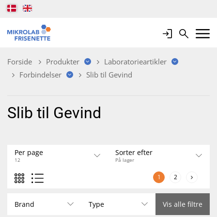
Login
Search
Mobile 
Forside
Produkter
Laboratorieartikler
Forbindelser
Slib til Gevind
Slib til Gevind
Per page
Sorter efter
12
På lager
1
2
Brand
Type
Vis alle filtre