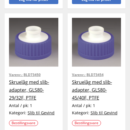
Varenr.:
BLD73450
Varenr.:
BLD73454
Skruelåg med slib-
Skruelåg med slib-
adapter, GLS80-
adapter, GLS80-
29/32F, PTFE
45/40F, PTFE
Antal / pk:
1
Antal / pk:
1
Kategori:
Slib til Gevind
Kategori:
Slib til Gevind
Bestillingsvare
Bestillingsvare