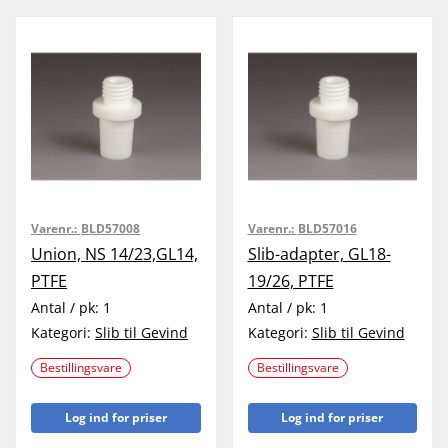
Varenr.:
BLD57008
Varenr.:
BLD57016
Union, NS 14/23,GL14,
Slib-adapter, GL18-
PTFE
19/26, PTFE
Antal / pk:
1
Antal / pk:
1
Kategori:
Slib til Gevind
Kategori:
Slib til Gevind
Bestillingsvare
Bestillingsvare
Log ind for priser
Log ind for priser