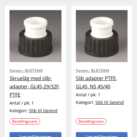
Varenr.:
BLD73440
Varenr.:
BLD73444
Skruelåg med slib-
Slib adapter PTFE,
adapter, GL45-29/32F,
GL45, NS 45/40
PTFE
Antal / pk:
1
Kategori:
Slib til Gevind
Antal / pk:
1
Kategori:
Slib til Gevind
Bestillingsvare
Bestillingsvare
Log ind for priser
Log ind for priser