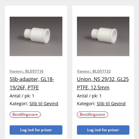
Varenr.:
BLD57116
Varenr.:
BLD57132
Slib-adapter, GL18-
Union, NS 29/32, GL25
19/26F, PTFE
PTFE, 12,5mm
Antal / pk:
1
Antal / pk:
1
Kategori:
Slib til Gevind
Kategori:
Slib til Gevind
Bestillingsvare
Bestillingsvare
Log ind for priser
Log ind for priser