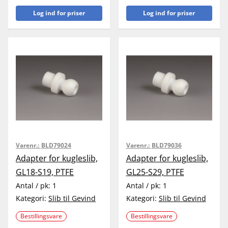
Log ind for priser
Log ind for priser
Varenr.:
BLD79024
Varenr.:
BLD79036
Adapter for kugleslib,
Adapter for kugleslib,
GL18-S19, PTFE
GL25-S29, PTFE
Antal / pk:
1
Antal / pk:
1
Kategori:
Slib til Gevind
Kategori:
Slib til Gevind
Bestillingsvare
Bestillingsvare