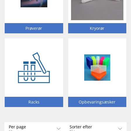
Prøverør
Kryorør
Racks
Opbevaringsæsker
Per page
Sorter efter