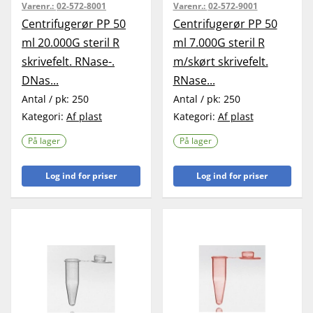
Varenr.:
02-572-8001
Varenr.:
02-572-9001
Centrifugerør PP 50
Centrifugerør PP 50
ml 20.000G steril R
ml 7.000G steril R
skrivefelt. RNase-.
m/skørt skrivefelt.
DNas...
RNase...
Antal / pk:
250
Antal / pk:
250
Kategori:
Af plast
Kategori:
Af plast
På lager
På lager
Log ind for priser
Log ind for priser