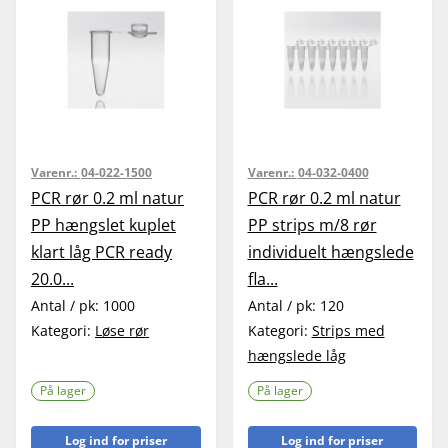
Varenr.:
04-022-1500
Varenr.:
04-032-0400
PCR rør 0.2 ml natur
PCR rør 0.2 ml natur
PP hængslet kuplet
PP strips m/8 rør
klart låg PCR ready
individuelt hængslede
20.0...
fla...
Antal / pk:
1000
Antal / pk:
120
Kategori:
Løse rør
Kategori:
Strips med
hængslede låg
På lager
På lager
Log ind for priser
Log ind for priser