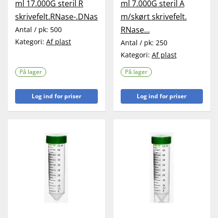
ml 17.000G steril R
ml 7.000G steril A
skrivefelt.RNase-.DNase...
m/skørt skrivefelt.
RNase...
Antal / pk:
500
Kategori:
Af plast
Antal / pk:
250
Kategori:
Af plast
På lager
På lager
Log ind for priser
Log ind for priser