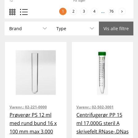
12
På lager
1
2
3
4
...
76
Brand
Type
Vis alle filtre
Varenr.:
02-221-0000
Varenr.:
02-502-3001
Prøverør PS 12 ml
Centrifugerør PP 15
med rund bund 16 x
ml 17.000G steril A
100 mm max 3.000
skrivefelt.RNase-.DNase...