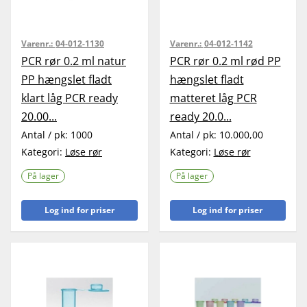
Varenr.:
04-012-1130
Varenr.:
04-012-1142
PCR rør 0.2 ml natur
PCR rør 0.2 ml rød PP
PP hængslet fladt
hængslet fladt
klart låg PCR ready
matteret låg PCR
20.00...
ready 20.0...
Antal / pk:
1000
Antal / pk:
10.000,00
Kategori:
Løse rør
Kategori:
Løse rør
På lager
På lager
Log ind for priser
Log ind for priser