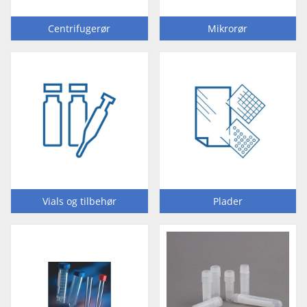
Centrifugerør
Mikrorør
Vials og tilbehør
Plader