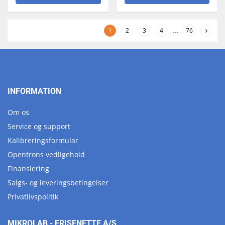
1
2
3
4
...
76
INFORMATION
Om os
Service og support
Kalibreringsformular
Opentrons vedligehold
Finansiering
Salgs- og leveringsbetingelser
Privatlivspolitik
MIKROLAB - FRISENETTE A/S