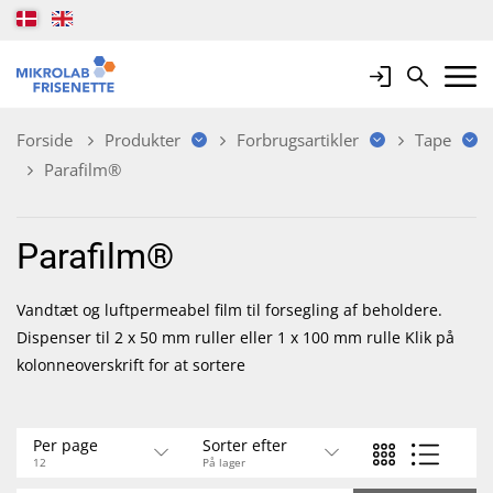
Login
Search
Mobile 
Forside
Produkter
Forbrugsartikler
Tape
Parafilm®
Parafilm®
Vandtæt og luftpermeabel film til forsegling af beholdere.
Dispenser til 2 x 50 mm ruller eller 1 x 100 mm rulle Klik på
kolonneoverskrift for at sortere
Per page
Sorter efter
12
På lager