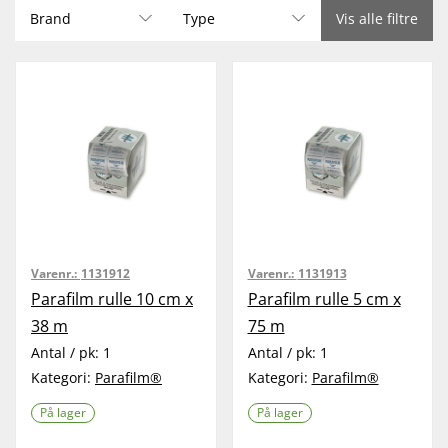
Brand
Type
Vis alle filtre
Varenr.:
1131912
Varenr.:
1131913
Parafilm rulle 10 cm x
Parafilm rulle 5 cm x
38 m
75 m
Antal / pk:
1
Antal / pk:
1
Kategori:
Parafilm®
Kategori:
Parafilm®
På lager
På lager