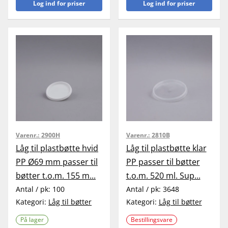
Log ind for priser
Log ind for priser
Varenr.:
2900H
Varenr.:
2810B
Låg til plastbøtte hvid
Låg til plastbøtte klar
PP Ø69 mm passer til
PP passer til bøtter
bøtter t.o.m. 155 m...
t.o.m. 520 ml. Sup...
Antal / pk:
100
Antal / pk:
3648
Kategori:
Låg til bøtter
Kategori:
Låg til bøtter
På lager
Bestillingsvare