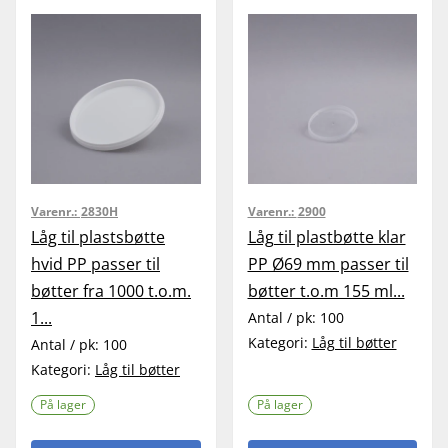
Varenr.:
2830H
Varenr.:
2900
Låg til plastsbøtte
Låg til plastbøtte klar
hvid PP passer til
PP Ø69 mm passer til
bøtter fra 1000 t.o.m.
bøtter t.o.m 155 ml...
1...
Antal / pk:
100
Kategori:
Låg til bøtter
Antal / pk:
100
Kategori:
Låg til bøtter
På lager
På lager