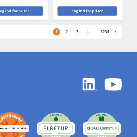
og ind for priser
Log ind for priser
1
2
3
4
...
1234
LinkedIn
YouTu
white
white