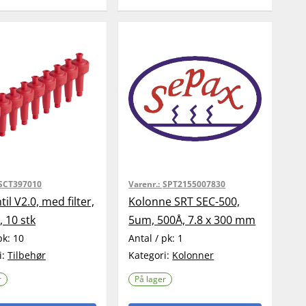
SCT397010
Varenr.:
SPT2155007830
til V2.0, med filter,
Kolonne SRT SEC-500,
, 10 stk
5um, 500Å, 7.8 x 300 mm
pk:
10
Antal / pk:
1
i:
Tilbehør
Kategori:
Kolonner
r
På lager