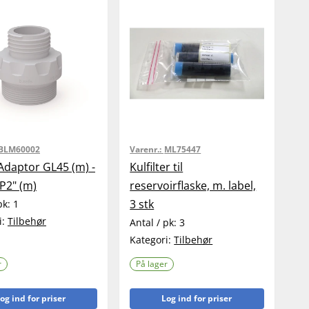
BLM60002
Varenr.:
ML75447
 Adaptor GL45 (m) -
Kulfilter til
P2" (m)
reservoirflaske, m. label,
3 stk
pk:
1
i:
Tilbehør
Antal / pk:
3
Kategori:
Tilbehør
r
På lager
og ind for priser
Log ind for priser