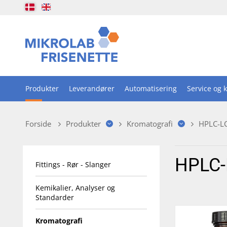
Produkter
Leverandører
Automatisering
Service og k
Forside
Produkter
Kromatografi
HPLC-L
HPLC-
Fittings - Rør - Slanger
Kemikalier, Analyser og
Standarder
Kromatografi