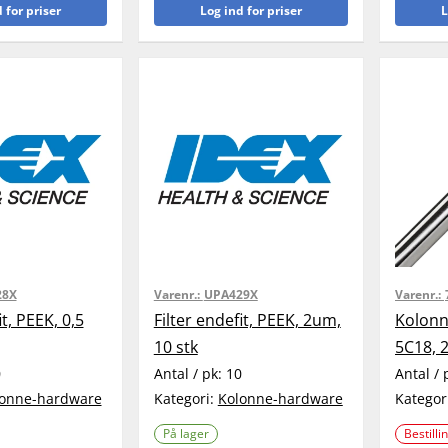
 for priser
Log ind for priser
L
28X
Varenr.:
UPA429X
Varenr.:
it, PEEK, 0,5
Filter endefit, PEEK, 2um,
Kolonn
10 stk
5C18, 
0
Antal / pk:
10
Antal / 
onne-hardware
Kategori:
Kolonne-hardware
Kategor
På lager
Bestilli