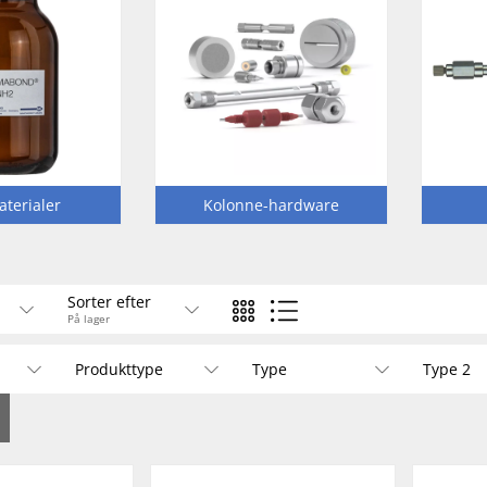
aterialer
Kolonne-hardware
Sorter efter
På lager
Produkttype
Type
Type 2