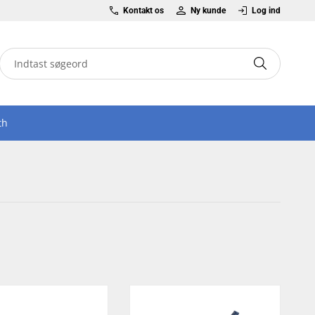
Kontakt os
Ny kunde
Log ind
th