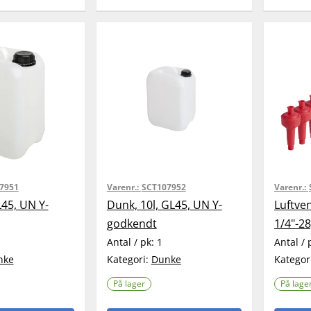
7951
Varenr.:
SCT107952
Varenr.:
L45, UN Y-
Dunk, 10l, GL45, UN Y-
Luftven
godkendt
1/4"-28
Antal / pk:
1
Antal / 
nke
Kategori:
Dunke
Kategor
På lager
På lage