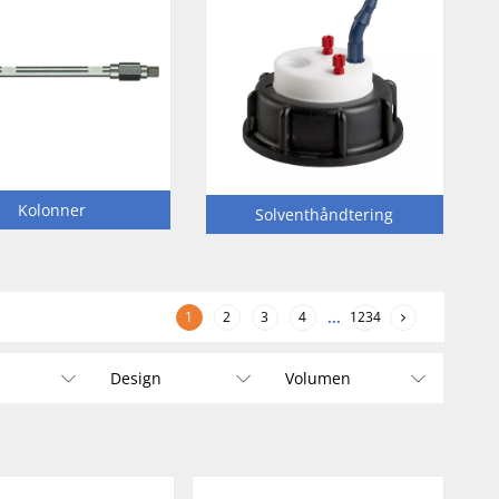
Kolonner
Solventhåndtering
1
2
3
4
...
1234
Design
Volumen