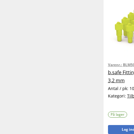
Varenr.:
BLM5
b.safe Fitti
3,2 mm
Antal / pk:
1
Kategori:
Til
På lager
Log ind