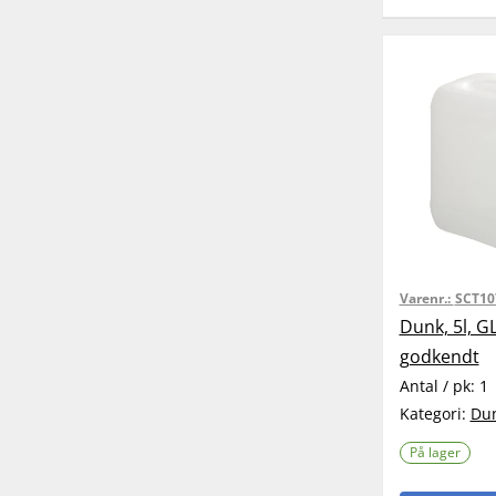
Varenr.:
SCT10
Dunk, 5l, G
godkendt
Antal / pk:
1
Kategori:
Du
På lager