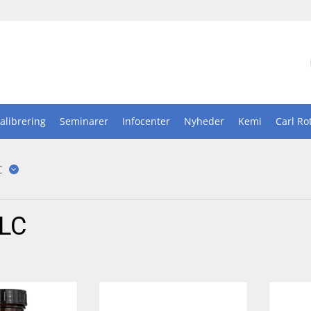
alibrering
Seminarer
Infocenter
Nyheder
Kemi
Carl Ro
C
LC