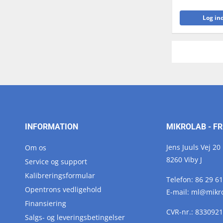
Log ind
INFORMATION
MIKROLAB - FR
Jens Juuls Vej 20
Om os
8260 Viby J
Service og support
Kalibreringsformular
Telefon:
86 29 61
Opentrons vedligehold
E-mail:
ml@
mikr
Finansiering
CVR-nr.: 833092
Salgs- og leveringsbetingelser