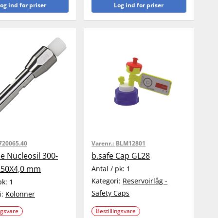
og ind for priser
Log ind for priser
720065.40
Varenr.:
BLM12801
e Nucleosil 300-
b.safe Cap GL28
250X4,0 mm
Antal / pk:
1
Kategori:
Reservoirlåg -
pk:
1
Safety Caps
i:
Kolonner
ngsvare
Bestillingsvare