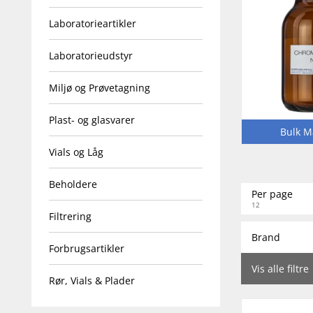
Laboratorieartikler
Laboratorieudstyr
Miljø og Prøvetagning
Plast- og glasvarer
Bulk M
Vials og Låg
Beholdere
Per page
12
Filtrering
Brand
Forbrugsartikler
Vis alle filtre
Rør, Vials & Plader