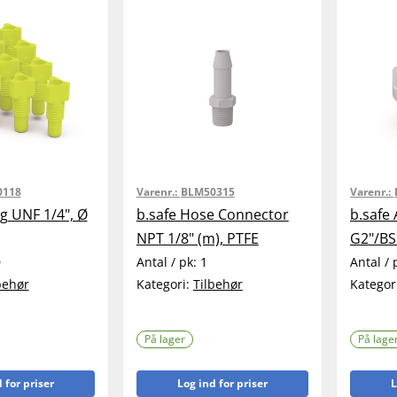
0118
Varenr.:
BLM50315
Varenr.:
ng UNF 1/4", Ø
b.safe Hose Connector
b.safe
NPT 1/8" (m), PTFE
G2"/BS
0
Antal / pk:
1
Antal / 
behør
Kategori:
Tilbehør
Kategor
På lager
På lage
 for priser
Log ind for priser
L