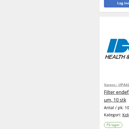
Log ind
Varenr.:
UPA4
Filter endef
um, 10 stk
Antal / pk:
1
Kategori:
Kol
På lager