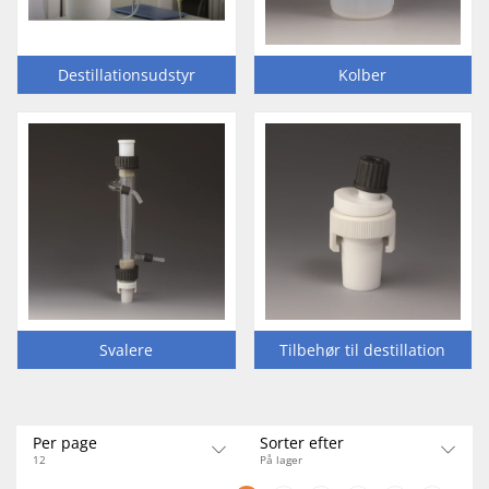
Destillationsudstyr
Kolber
Svalere
Tilbehør til destillation
Per page
Sorter efter
12
På lager