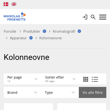
Login
Search
Mobile 
Forside
Produkter
Kromatografi
Apparatur
Kolonneovne
Kolonneovne
Per page
Sorter efter
12
På lager
Brand
Type
Vis alle filtre