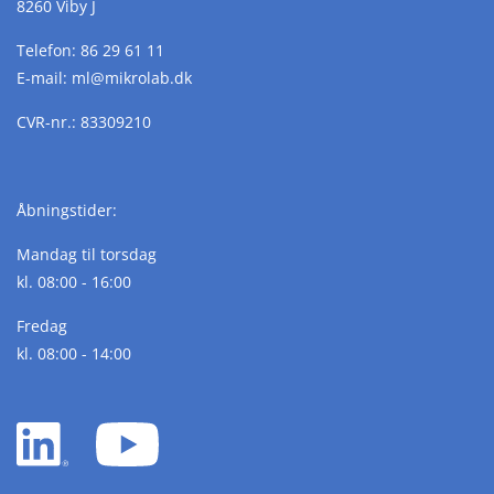
8260 Viby J
Telefon:
86 29 61 11
E-mail:
ml@
mikrolab.
dk
CVR-nr.: 83309210
Åbningstider:
Mandag til torsdag
kl. 08:00 - 16:00
Fredag
kl. 08:00 - 14:00
LinkedIn
YouTube
white
white