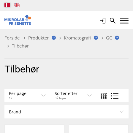
Login
Search
Mobile 
Forside
Produkter
Kromatografi
GC
Tilbehør
Tilbehør
Per page
Sorter efter
12
På lager
Brand