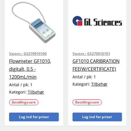
Varenr.:
GS270910100
Varenr.:
GS270910101
Flowmeter GF1010,
GF1010 CARIBRATION
digitalt, 0.5 -
FEE(W/CERTIFICATE)
1200mL/min
Antal / pk:
1
Kategori:
Tilbehør
Antal / pk:
1
Kategori:
Tilbehør
Bestillingsvare
Bestillingsvare
Log ind for priser
Log ind for priser