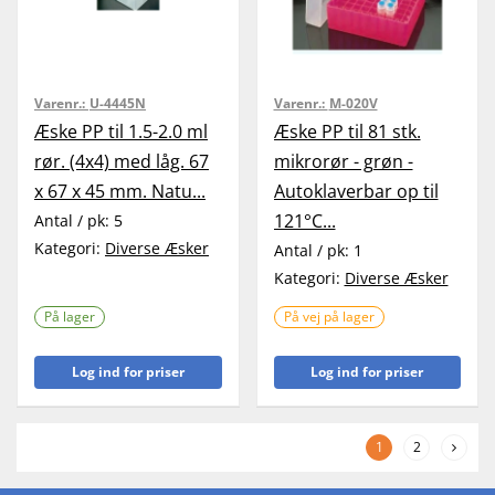
Varenr.:
U-4445N
Varenr.:
M-020V
Æske PP til 1.5-2.0 ml
Æske PP til 81 stk.
rør. (4x4) med låg. 67
mikrorør - grøn -
x 67 x 45 mm. Natu...
Autoklaverbar op til
121°C...
Antal / pk:
5
Kategori:
Diverse Æsker
Antal / pk:
1
Kategori:
Diverse Æsker
På lager
På vej på lager
Log ind for priser
Log ind for priser
1
2