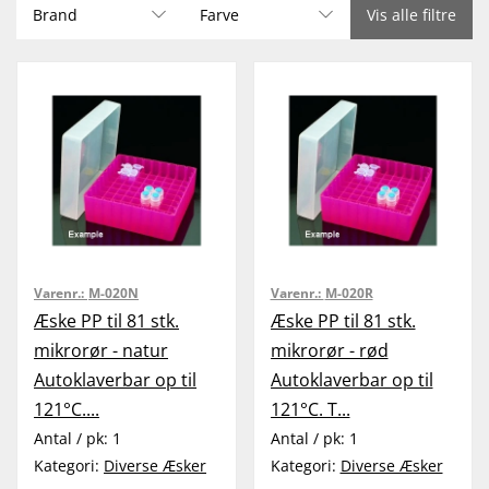
Brand
Farve
Vis alle filtre
Varenr.:
M-020N
Varenr.:
M-020R
Æske PP til 81 stk.
Æske PP til 81 stk.
mikrorør - natur
mikrorør - rød
Autoklaverbar op til
Autoklaverbar op til
121°C....
121°C. T...
Antal / pk:
1
Antal / pk:
1
Kategori:
Diverse Æsker
Kategori:
Diverse Æsker