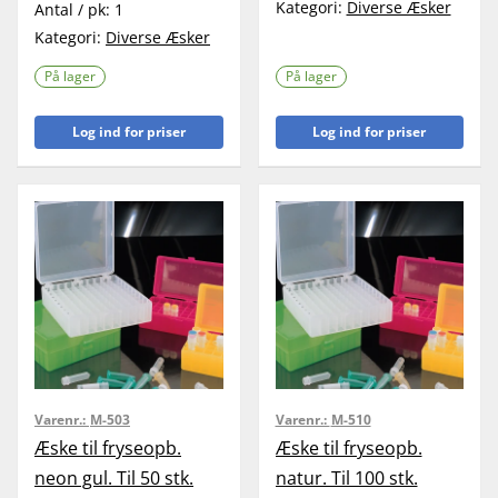
Kategori:
Diverse Æsker
Antal / pk:
1
Kategori:
Diverse Æsker
På lager
På lager
Log ind for priser
Log ind for priser
Varenr.:
M-503
Varenr.:
M-510
Æske til fryseopb.
Æske til fryseopb.
neon gul. Til 50 stk.
natur. Til 100 stk.