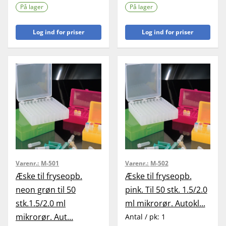
På lager
På lager
Log ind for priser
Log ind for priser
Varenr.:
M-501
Varenr.:
M-502
Æske til fryseopb.
Æske til fryseopb.
neon grøn til 50
pink. Til 50 stk. 1.5/2.0
stk.1.5/2.0 ml
ml mikrorør. Autokl...
mikrorør. Aut...
Antal / pk:
1