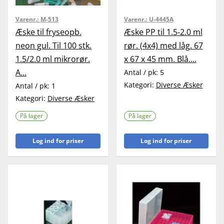
Varenr.:
M-513
Varenr.:
U-4445A
Æske til fryseopb.
Æske PP til 1.5-2.0 ml
neon gul. Til 100 stk.
rør. (4x4) med låg. 67
1.5/2.0 ml mikrorør.
x 67 x 45 mm. Blå....
A...
Antal / pk:
5
Kategori:
Diverse Æsker
Antal / pk:
1
Kategori:
Diverse Æsker
På lager
På lager
Log ind for priser
Log ind for priser