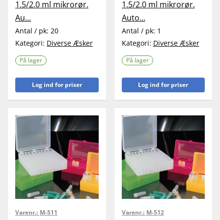
1.5/2.0 ml mikrorør.
1.5/2.0 ml mikrorør.
Au...
Auto...
Antal / pk:
20
Antal / pk:
1
Kategori:
Diverse Æsker
Kategori:
Diverse Æsker
På lager
På lager
Log ind for priser
Log ind for priser
Varenr.:
M-511
Varenr.:
M-512