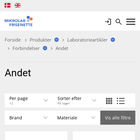
Login
Search
Mobile 
Forside
Produkter
Laboratorieartikler
Forbindelser
Andet
Andet
Per page
Sorter efter
12
På lager
Brand
Materiale
Vis alle filtre