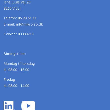
Jens Juuls Vej 20
8260 Viby J
Telefon:
86 29 61 11
E-mail:
ml@
mikrolab.
dk
CVR-nr.: 83309210
Åbningstider:
Mandag til torsdag
kl. 08:00 - 16:00
Fredag
kl. 08:00 - 14:00
LinkedIn
YouTube
white
white