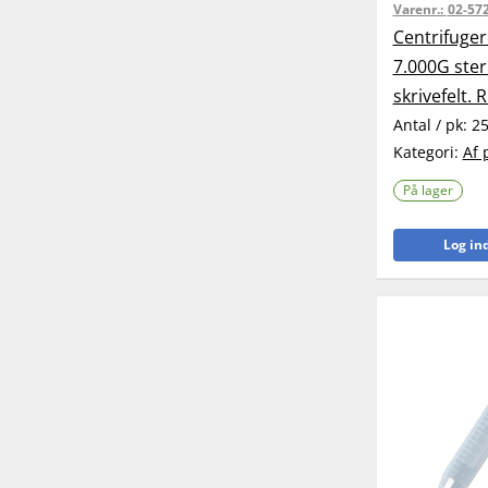
Varenr.:
02-57
Centrifuger
7.000G ster
skrivefelt. 
Antal / pk:
2
Kategori:
Af 
På lager
Log ind