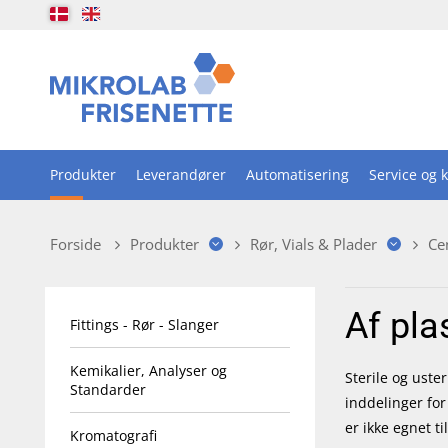
Produkter
Leverandører
Automatisering
Service og k
Forside
Produkter
Rør, Vials & Plader
Ce
Af pla
Fittings - Rør - Slanger
Kemikalier, Analyser og
Sterile og uste
Standarder
inddelinger for 
er ikke egnet t
Kromatografi