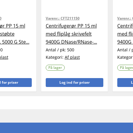
0
Varenr.:
CFT211150
Varenr.:
ør PP 15 ml
Centrifugerør PP 15 ml
Centri
 støbte
med fliplåg skrivefelt
med fli
 5000 G Ste...
9400G DNase/RNase-...
9400G 
00
Antal / pk:
500
Antal / 
plast
Kategori:
Af plast
Kategor
På lager
På lage
 for priser
Log ind for priser
L