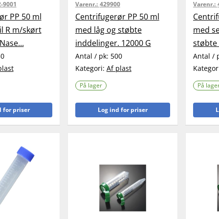
2-9001
Varenr.:
429900
Varenr.:
ør PP 50 ml
Centrifugerør PP 50 ml
Centri
il R m/skørt
med låg og støbte
med se
RNase...
inddelinger. 12000 G
støbte 
50
Antal / pk:
500
Antal / 
plast
Kategori:
Af plast
Kategor
På lager
På lage
 for priser
Log ind for priser
L