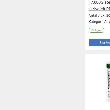
17.000G ste
skrivefelt.
Antal / pk:
5
Kategori:
Af 
På lager
Log ind