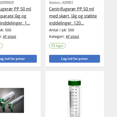
429900SP
Varenr.:
429901
fugerør PP 50 ml
Centrifugerør PP 50 ml
parate låg og
med skørt, låg og støbte
inddelinger. 1...
inddelinger. 120...
pk:
500
Antal / pk:
500
i:
Af plast
Kategori:
Af plast
r
På lager
og ind for priser
Log ind for priser