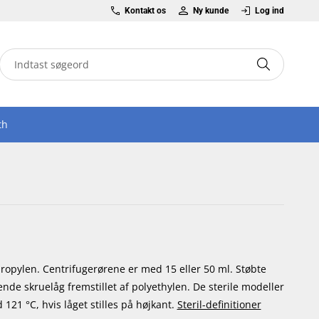
Kontakt os
Ny kunde
Log ind
th
propylen. Centrifugerørene er med 15 eller 50 ml. Støbte
tende skruelåg fremstillet af polyethylen. De sterile modeller
121 °C, hvis låget stilles på højkant.
Steril-definitioner