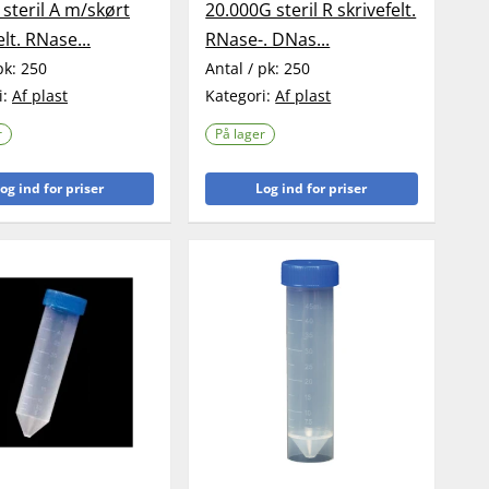
steril A m/skørt
20.000G steril R skrivefelt.
elt. RNase...
RNase-. DNas...
pk:
250
Antal / pk:
250
i:
Af plast
Kategori:
Af plast
r
På lager
og ind for priser
Log ind for priser