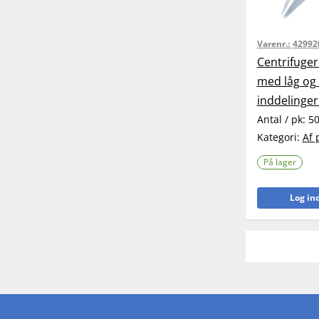
Varenr.:
42992
Centrifuger
med låg og
inddelinger.
Antal / pk:
5
Kategori:
Af 
På lager
Log ind