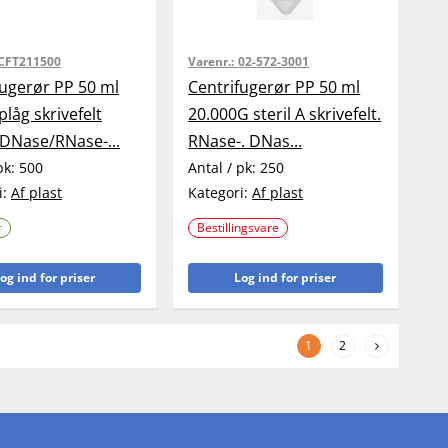
CFT211500
Varenr.:
02-572-3001
fugerør PP 50 ml
Centrifugerør PP 50 ml
plåg skrivefelt
20.000G steril A skrivefelt.
DNase/RNase-...
RNase-. DNas...
pk:
500
Antal / pk:
250
i:
Af plast
Kategori:
Af plast
r
Bestillingsvare
og ind for priser
Log ind for priser
1
2