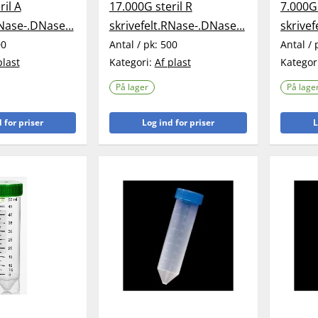
ril A
17.000G steril R
7.000G 
RNase-.DNase...
skrivefelt.RNase-.DNase...
skrivef
00
Antal / pk:
500
Antal / 
plast
Kategori:
Af plast
Kategor
På lager
På lage
 for priser
Log ind for priser
L