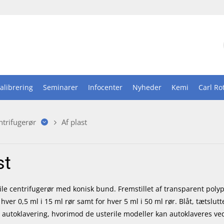
alibrering
Seminarer
Infocenter
Nyheder
Kemi
Carl Ro
ntrifugerør
Af plast
st
rile centrifugerør med konisk bund. Fremstillet af transparent poly
hver 0,5 ml i 15 ml rør samt for hver 5 ml i 50 ml rør. Blåt, tætslut
il autoklavering, hvorimod de usterile modeller kan autoklaveres ved 