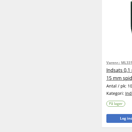
Varenr.:
ML33
Indsats 0,1
15 mm spid
Antal / pk:
1
Kategori:
Ind
På lager
Log ind