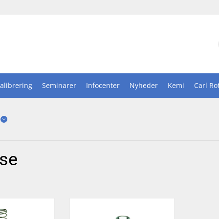
alibrering
Seminarer
Infocenter
Nyheder
Kemi
Carl Ro
tse