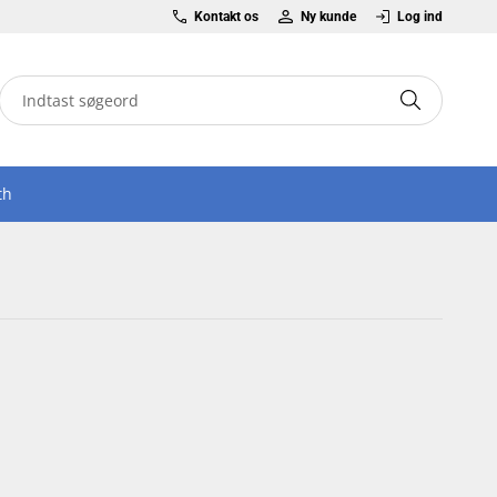
Kontakt os
Ny kunde
Log ind
th