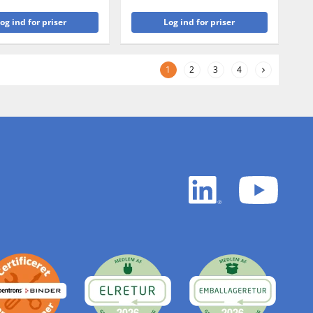
og ind for priser
Log ind for priser
1
2
3
4
LinkedIn
YouTu
white
white