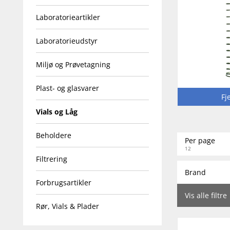
Laboratorieartikler
Laboratorieudstyr
Miljø og Prøvetagning
Plast- og glasvarer
Fj
Vials og Låg
Beholdere
Per page
12
Filtrering
Brand
Forbrugsartikler
Vis alle filtre
Rør, Vials & Plader