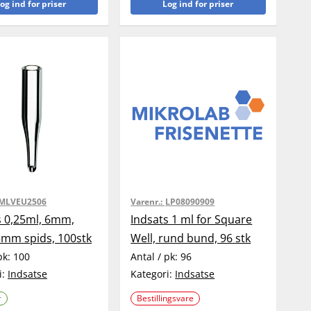
og ind for priser
Log ind for priser
MLVEU2506
Varenr.:
LP08090909
s 0,25ml, 6mm,
Indsats 1 ml for Square
15mm spids, 100stk
Well, rund bund, 96 stk
pk:
100
Antal / pk:
96
i:
Indsatse
Kategori:
Indsatse
r
Bestillingsvare