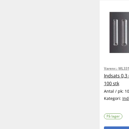
Varenr.:
ML33
Indsats 0,3
100 stk
Antal / pk:
1
Kategori:
Ind
På lager