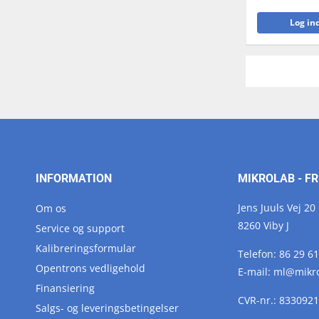
Log ind
INFORMATION
MIKROLAB - FR
Jens Juuls Vej 20
Om os
8260 Viby J
Service og support
Kalibreringsformular
Telefon:
86 29 61
Opentrons vedligehold
E-mail:
ml@
mikr
Finansiering
CVR-nr.: 833092
Salgs- og leveringsbetingelser