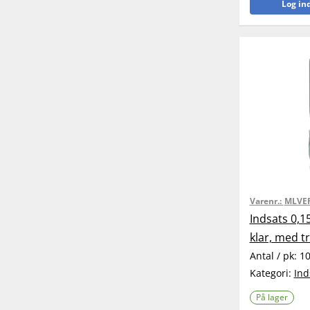
Log ind
Varenr.:
MLVE
Indsats 0,
klar, med t
Antal / pk:
1
Kategori:
Ind
På lager