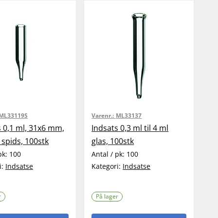
ML33119S
Varenr.:
ML33137
s 0,1 ml, 31x6 mm,
Indsats 0,3 ml til 4 ml
spids, 100stk
glas, 100stk
pk:
100
Antal / pk:
100
i:
Indsatse
Kategori:
Indsatse
r
På lager