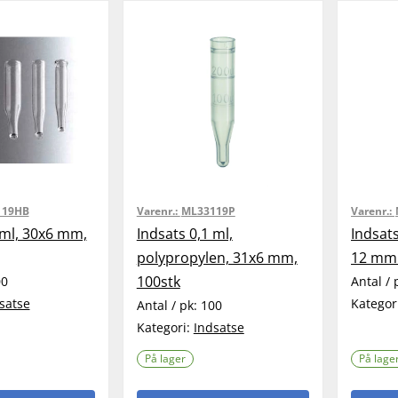
119HB
Varenr.:
ML33119P
Varenr.:
 ml, 30x6 mm,
Indsats 0,1 ml,
Indsat
polypropylen, 31x6 mm,
12 mm 
100stk
00
Antal / 
satse
Kategor
Antal / pk:
100
Kategori:
Indsatse
På lager
På lage