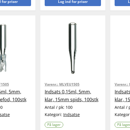
 for priser
Log ind for priser
L
F1505
Varenr.:
MLVEU1505
Varenr.:
15ml, 5mm,
Indsats 0,15ml, 5mm,
Indsat
refod, 100stk
klar, 15mm spids, 100stk
klar, 
00
Antal / pk:
100
Antal / 
satse
Kategori:
Indsatse
Kategor
På lager
På lage