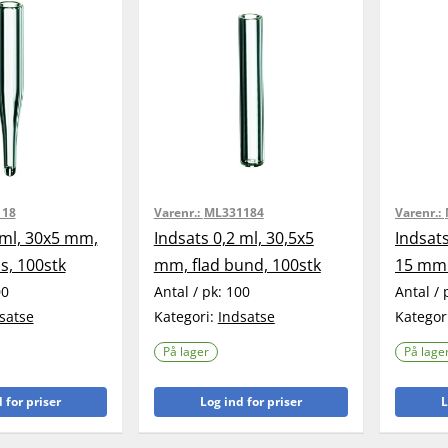
118
Varenr.:
ML331184
Varenr.:
 ml, 30x5 mm,
Indsats 0,2 ml, 30,5x5
Indsat
s, 100stk
mm, flad bund, 100stk
15 mm 
00
Antal / pk:
100
Antal / 
satse
Kategori:
Indsatse
Kategor
På lager
På lage
 for priser
Log ind for priser
L