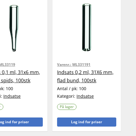
ML33119
Varenr.:
ML331191
s 0,1 ml, 31x6 mm,
Indsats 0,2 ml, 31X6 mm,
spids, 100stk
flad bund, 100stk
pk:
100
Antal / pk:
100
i:
Indsatse
Kategori:
Indsatse
r
På lager
og ind for priser
Log ind for priser