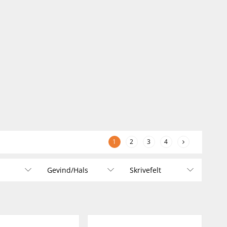
1
2
3
4
Gevind/Hals
Skrivefelt