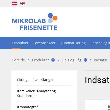
Produkter
Leverandører
Automatisering
Service og k
Forside
Produkter
Vials og Låg
Indsatse
Indsa
Fittings - Rør - Slanger
Kemikalier, Analyser og
Standarder
Kromatografi