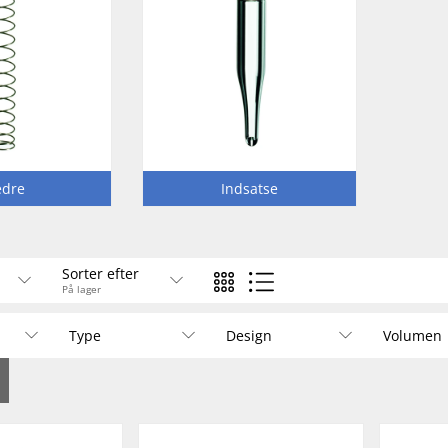
edre
Indsatse
Sorter efter
På lager
Type
Design
Volumen