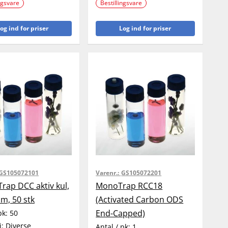
ngsvare
Bestillingsvare
og ind for priser
Log ind for priser
GS105072101
Varenr.:
GS105072201
rap DCC aktiv kul,
MonoTrap RCC18
m, 50 stk
(Activated Carbon ODS
End-Capped)
pk:
50
i:
Diverse
Antal / pk:
1