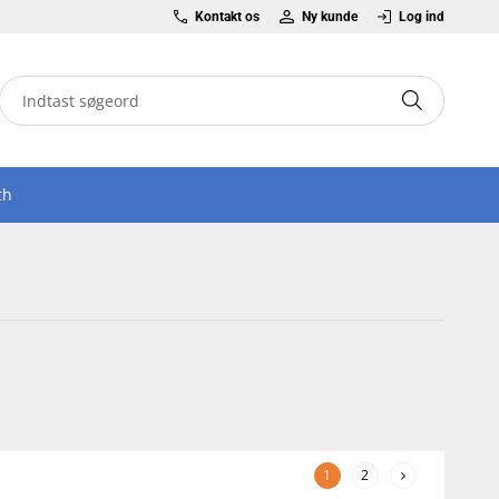
Kontakt os
Ny kunde
Log ind
th
1
2