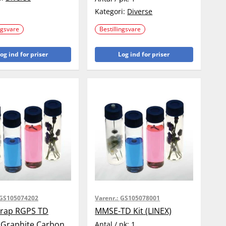
Kategori:
Diverse
ngsvare
Bestillingsvare
og ind for priser
Log ind for priser
GS105074202
Varenr.:
GS105078001
rap RGPS TD
MMSE-TD Kit (LINEX)
Graphite Carbon
Antal / pk:
1