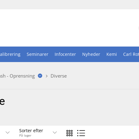
alibrering
Seminarer
Infocenter
Nyheder
Kemi
Carl Ro
ash - Oprensning
Diverse
e
Sorter efter
På lager