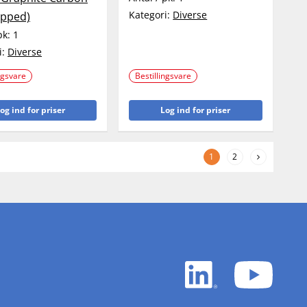
Kategori:
Diverse
pped)
pk:
1
i:
Diverse
ngsvare
Bestillingsvare
og ind for priser
Log ind for priser
1
2
LinkedIn
YouTu
white
white