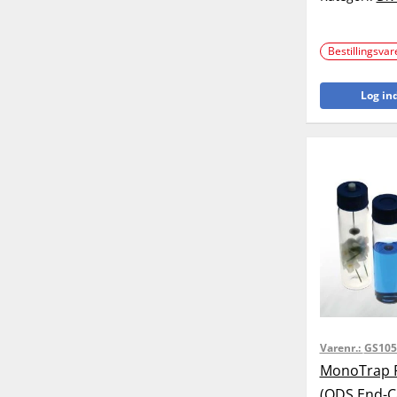
Bestillingsvar
Log ind
Varenr.:
GS105
MonoTrap 
(ODS End-C