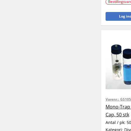
Bestillingsvar
Log ind
Varenr.:
GS105
Mono-Trap
Cap, 50 stk
Antal / pk:
5
Kategori:
Div