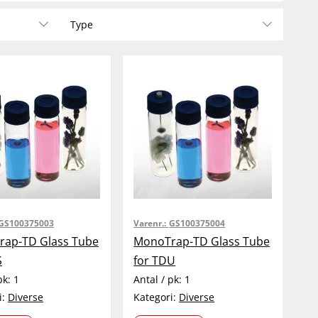
Type
GS100375003
Varenr.:
GS100375004
ap-TD Glass Tube
MonoTrap-TD Glass Tube
S
for TDU
pk:
1
Antal / pk:
1
i:
Diverse
Kategori:
Diverse