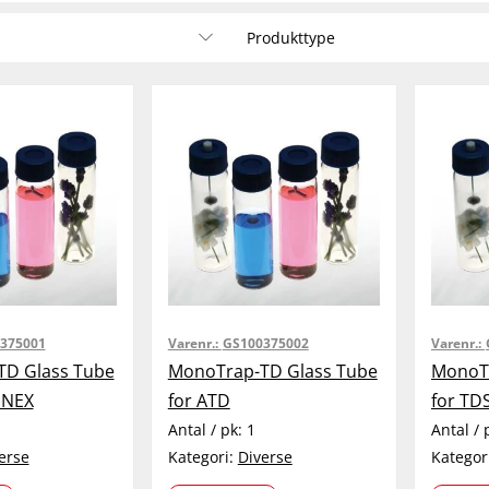
Produkttype
375001
Varenr.:
GS100375002
Varenr.:
D Glass Tube
MonoTrap-TD Glass Tube
MonoTr
INEX
for ATD
for TD
Antal / pk:
1
Antal / 
erse
Kategori:
Diverse
Kategor