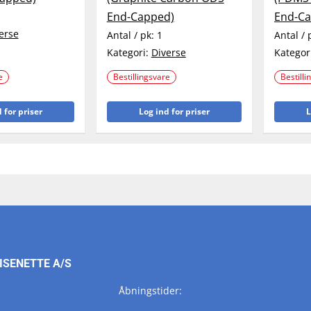
End-Capped)
End-Ca
erse
Antal / pk:
1
Antal / 
Kategori:
Diverse
Kategor
e
Bestillingsvare
Bestilli
 for priser
Log ind for priser
L
ISENETTE A/S
Åbningstider: