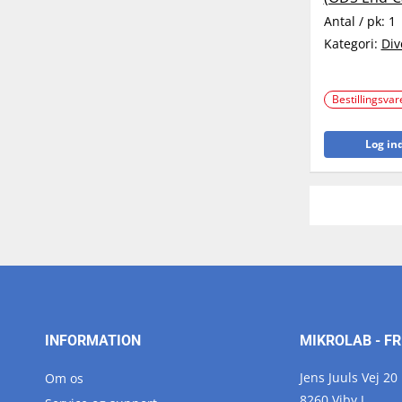
Antal / pk:
1
Kategori:
Div
Bestillingsvar
Log ind
INFORMATION
MIKROLAB - FR
Jens Juuls Vej 20
Om os
8260 Viby J