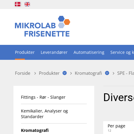
Produkter
Leverandører
Automatisering
Service og k
Forside
Produkter
Kromatografi
SPE - Fl
Divers
Fittings - Rør - Slanger
Kemikalier, Analyser og
Standarder
Per page
Kromatografi
12