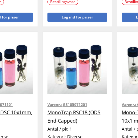
e
Bestillingsvare
Bestilli
 for priser
Log ind for priser
L
071101
Varenr.:
GS105071201
Varenr.:
 DSC 10x1mm,
MonoTrap RSC18 (ODS
Mono-T
End-Capped)
10x1 m
0
Antal / pk:
1
Antal / 
erse
Kategori:
Diverse
Kategor