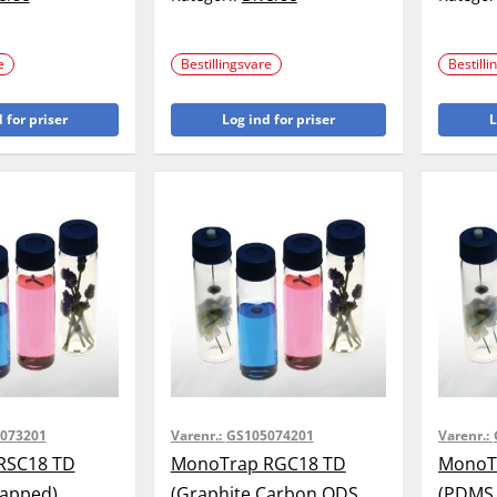
e
Bestillingsvare
Bestilli
 for priser
Log ind for priser
L
073201
Varenr.:
GS105074201
Varenr.:
RSC18 TD
MonoTrap RGC18 TD
MonoT
apped)
(Graphite Carbon ODS
(PDMS 