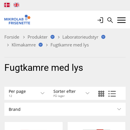
Login
Search
Mobile 
Forside
Produkter
Laboratorieudstyr
Klimakamre
Fugtkamre med lys
Fugtkamre med lys
Per page
Sorter efter
12
På lager
Brand