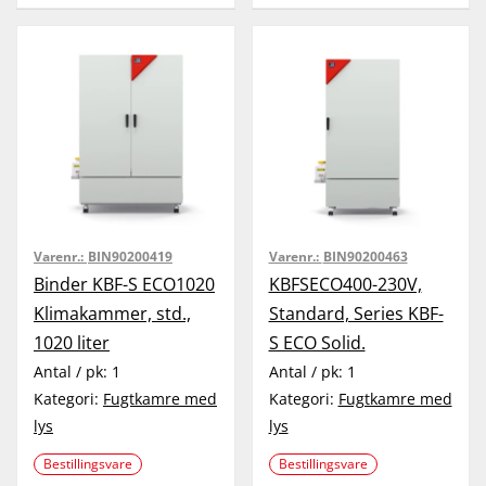
Varenr.:
BIN90200419
Varenr.:
BIN90200463
Binder KBF-S ECO1020
KBFSECO400-230V,
Klimakammer, std.,
Standard, Series KBF-
1020 liter
S ECO Solid.
Antal / pk:
1
Antal / pk:
1
Kategori:
Fugtkamre med
Kategori:
Fugtkamre med
lys
lys
Bestillingsvare
Bestillingsvare