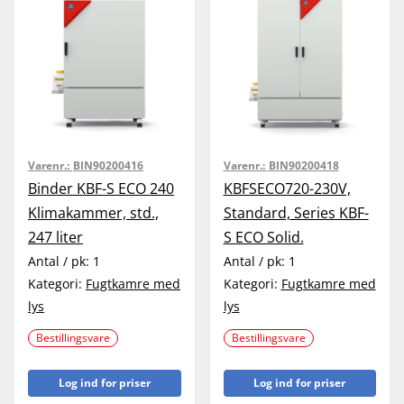
Varenr.:
BIN90200416
Varenr.:
BIN90200418
Binder KBF-S ECO 240
KBFSECO720-230V,
Klimakammer, std.,
Standard, Series KBF-
247 liter
S ECO Solid.
Antal / pk:
1
Antal / pk:
1
Kategori:
Fugtkamre med
Kategori:
Fugtkamre med
lys
lys
Bestillingsvare
Bestillingsvare
Log ind for priser
Log ind for priser