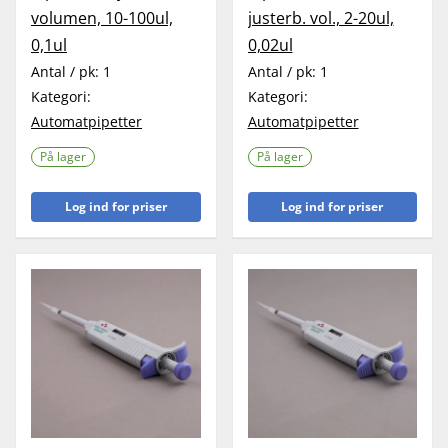
volumen, 10-100ul,
justerb. vol., 2-20ul,
0,1ul
0,02ul
Antal / pk:
1
Antal / pk:
1
Kategori:
Kategori:
Automatpipetter
Automatpipetter
På lager
På lager
Log ind for priser
Log ind for priser