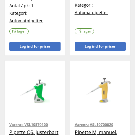
Kategori:
Antal / pk:
1
Automatpipetter
Kategori:
Automatpipetter
På lager
På lager
Log ind for priser
Log ind for priser
Varenr.:
VSL10570100
Varenr.:
VSL10700020
Pipette QS, justerbart
Pipette M, manuel,