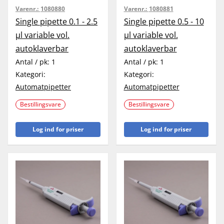
Varenr.:
1080880
Varenr.:
1080881
Single pipette 0.1 - 2.5
Single pipette 0.5 - 10
µl variable vol.
µl variable vol.
autoklaverbar
autoklaverbar
Antal / pk:
1
Antal / pk:
1
Kategori:
Kategori:
Automatpipetter
Automatpipetter
Bestillingsvare
Bestillingsvare
Log ind for priser
Log ind for priser