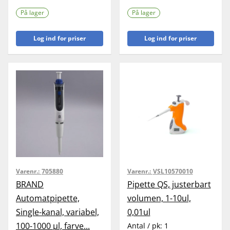
På lager
På lager
Log ind for priser
Log ind for priser
Varenr.:
705880
Varenr.:
VSL10570010
BRAND
Pipette QS, justerbart
Automatpipette,
volumen, 1-10ul,
Single-kanal, variabel,
0,01ul
100-1000 µl, farve...
Antal / pk:
1