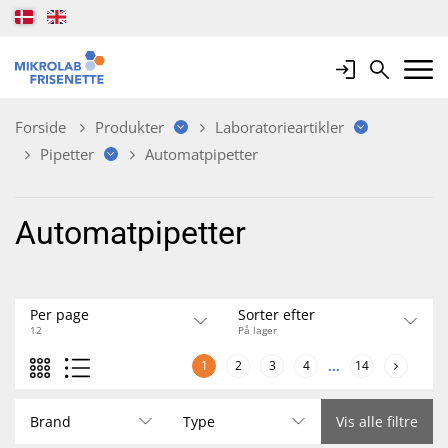
Login
Search
Mobile 
Forside
Produkter
Laboratorieartikler
Pipetter
Automatpipetter
Automatpipetter
Per page
Sorter efter
12
På lager
1
2
3
4
...
14
Brand
Type
Vis alle filtre