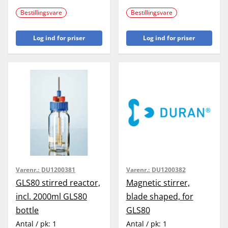
Bestillingsvare
Bestillingsvare
Log ind for priser
Log ind for priser
Varenr.:
DU1200381
Varenr.:
DU1200382
GLS80 stirred reactor,
Magnetic stirrer,
incl. 2000ml GLS80
blade shaped, for
bottle
GLS80
Antal / pk:
1
Antal / pk:
1