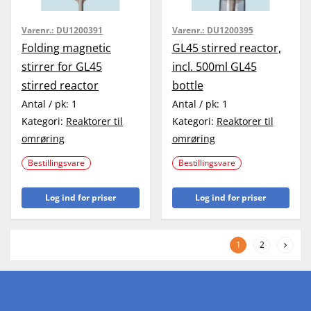
Varenr.:
DU1200391
Varenr.:
DU1200395
Folding magnetic
GL45 stirred reactor,
stirrer for GL45
incl. 500ml GL45
stirred reactor
bottle
Antal / pk:
1
Antal / pk:
1
Kategori:
Reaktorer til
Kategori:
Reaktorer til
omrøring
omrøring
Bestillingsvare
Bestillingsvare
Log ind for priser
Log ind for priser
1
2