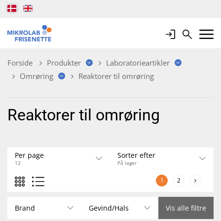
Login
Search
Mobile 
Forside
Produkter
Laboratorieartikler
Omrøring
Reaktorer til omrøring
Reaktorer til omrøring
Per page
Sorter efter
12
På lager
1
2
Brand
Gevind/Hals
Vis alle filtre