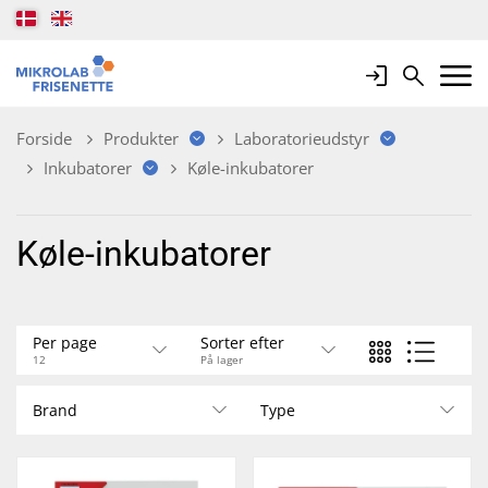
Login
Search
Mobile 
Forside
Produkter
Laboratorieudstyr
Inkubatorer
Køle-inkubatorer
Køle-inkubatorer
Per page
Sorter efter
12
På lager
Brand
Type