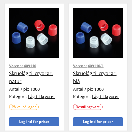
Varenr.:
409110
Varenr.:
409110/1
Skruelåg til cryorør.
Skruelåg til cryorør.
natur
blå
Antal / pk:
1000
Antal / pk:
1000
Kategori:
Låg til kryorør
Kategori:
Låg til kryorør
På vej på lager
Bestillingsvare
Log ind for priser
Log ind for priser