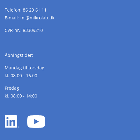
Telefon:
86 29 61 11
E-mail:
ml@
mikrolab.
dk
CVR-nr.: 83309210
Åbningstider:
Mandag til torsdag
kl. 08:00 - 16:00
Fredag
kl. 08:00 - 14:00
LinkedIn
YouTube
white
white