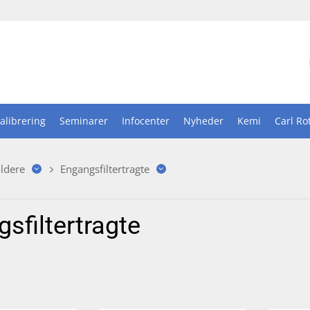
alibrering
Seminarer
Infocenter
Nyheder
Kemi
Carl Ro
ldere
Engangsfiltertragte
sfiltertragte