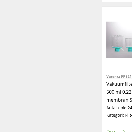
Varenr.:
FPE21
Vakuumfilte
500 ml 0,2
membran St
Antal / pk:
2
Kategori:
Fil