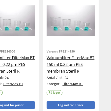
FPE214000
Varenr.:
FPE214150
filter FilterMax BT
Vakuumfilter FilterMax BT
l 0,22 µm PES
150 ml 0,22 µm PES
n Steril R
membran Steril R
pk:
24
Antal / pk:
24
i:
FilterMax BT
Kategori:
FilterMax BT
r
På lager
og ind for priser
Log ind for priser