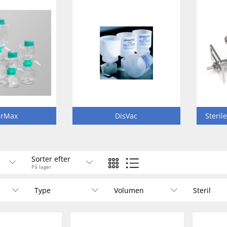
terMax
DisVac
Steril
Sorter efter
På lager
Type
Volumen
Steril