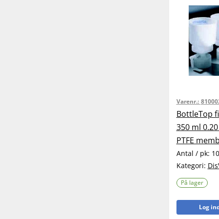
Varenr.:
81000
BottleTop f
350 ml 0.20
PTFE memb
Antal / pk:
1
Kategori:
Dis
På lager
Log ind