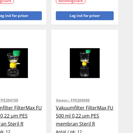
ngsvare
Bestillingsvare
og ind for priser
Log ind for priser
FPE204150
Varenr.:
FPE204500
filter FilterMax FU
Vakuumfilter FilterMax FU
 0,22 µm PES
500 ml 0,22 µm PES
n Steril R
membran Steril R
pk:
12
Antal / pk:
12