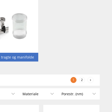
e tragte og manifolde
1
2
Materiale
Porestr. (nm)