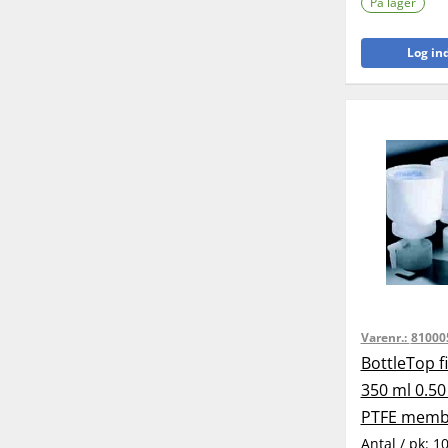
På lager
Log ind
Varenr.:
81000
BottleTop f
350 ml 0.50
PTFE memb
Antal / pk:
1