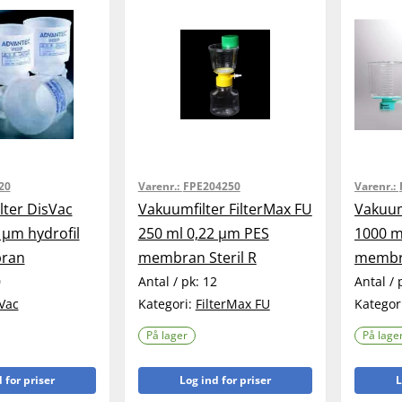
20
Varenr.:
FPE204250
Varenr.:
ilter DisVac
Vakuumfilter FilterMax FU
Vakuum
 µm hydrofil
250 ml 0,22 µm PES
1000 m
ran
membran Steril R
membra
0
Antal / pk:
12
Antal / 
Vac
Kategori:
FilterMax FU
Kategor
På lager
På lage
 for priser
Log ind for priser
L