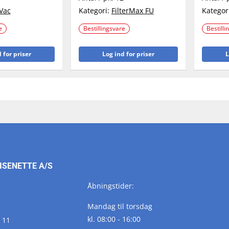
Vac
Kategori:
FilterMax FU
Kategor
e
Bestillingsvare
Bestilli
 for priser
Log ind for priser
L
ISENETTE A/S
Åbningstider:
Mandag til torsdag
kl. 08:00 - 16:00
 11