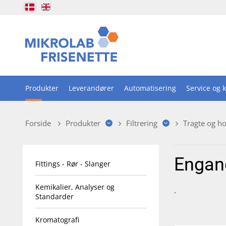
Produkter
Leverandører
Automatisering
Service og k
Forside
Produkter
Filtrering
Tragte og ho
Engang
Fittings - Rør - Slanger
Kemikalier, Analyser og
.
Standarder
Kromatografi