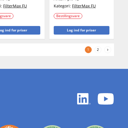
i:
FilterMax FU
Kategori:
FilterMax FU
ngsvare
Bestillingsvare
og ind for priser
Log ind for priser
1
2
LinkedIn
YouTu
white
white