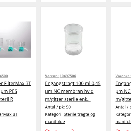
4500
Varenr.:
10497506
Varenr.:
r FilterMax BT
Engangstragt 100 ml 0,45
Engang
2 µm PES
µm NC membran hvid
µm NC
eril R
m/gitter sterile enk...
m/gitte
4
Antal / pk:
50
Antal / 
terMax BT
Kategori:
Sterile tragte og
Kategor
manifolde
manifol