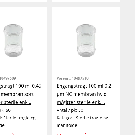
10497509
Varenr.:
10497510
stragt 100 ml 0,45
Engangstragt 100 ml 0,2
 membran sort
µm NC membran hvid
r sterile enk...
m/gitter sterile enk....
pk:
50
Antal / pk:
50
i:
Sterile tragte og
Kategori:
Sterile tragte og
de
manifolde