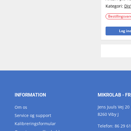
Kategori:
Dis
Bestillingsvar
Log ind
INFORMATION
MIKROLAB - FR
Jens Juuls Vej 20
Om os
8260 Viby J
Service og support
Kalibreringsformular
Telefon:
86 29 61