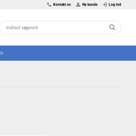
Kontakt os
Ny kunde
Log ind
th