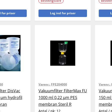
Bestillingsvare
Bestilli
 for priser
Log ind for priser
L
50
Varenr.:
FPE204000
Varenr.:
ilter DisVac
Vakuumfilter FilterMax FU
Vakuum
 µm hydrofil
1000 ml 0,22 µm PES
150 ml
ran
membran Steril R
membra
0
Antal / pk:
12
Antal / 