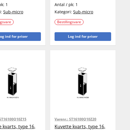
pk:
1
Antal / pk:
1
i:
Sub-micro
Kategori:
Sub-micro
ngsvare
Bestillingsvare
og ind for priser
Log ind for priser
ST16100Q10Z15
Varenr.:
ST16100Q10Z20
 kvarts, type 16,
Kuvette kvarts, type 16,