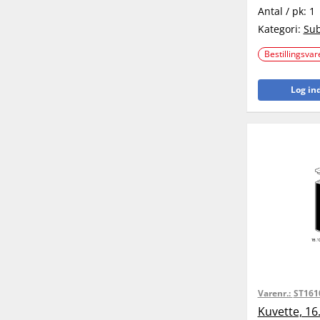
Antal / pk:
1
Kategori:
Sub
Bestillingsvar
Log ind
Varenr.:
ST161
Kuvette, 16