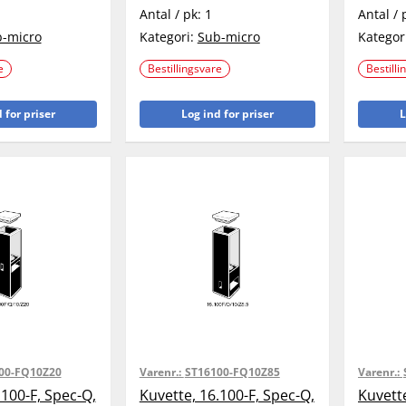
Antal / pk:
1
Antal / 
-micro
Kategori:
Sub-micro
Kategor
e
Bestillingsvare
Bestilli
 for priser
Log ind for priser
L
00-FQ10Z20
Varenr.:
ST16100-FQ10Z85
Varenr.:
.100-F, Spec-Q,
Kuvette, 16.100-F, Spec-Q,
Kuvette