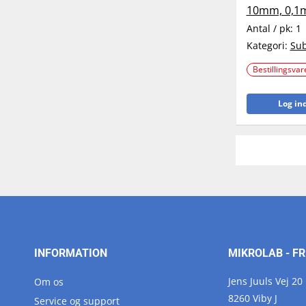
10mm, 0,1m
Antal / pk:
1
Kategori:
Sub
Bestillingsvar
Log ind
INFORMATION
MIKROLAB - FR
Jens Juuls Vej 20
Om os
8260 Viby J
Service og support