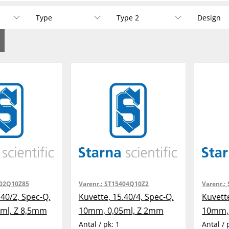
Type
Type 2
Design
02Q10Z85
Varenr.:
ST15404Q10Z2
Varenr.:
.40/2, Spec-Q,
Kuvette, 15.40/4, Spec-Q,
Kuvette
ml, Z 8,5mm
10mm, 0,05ml, Z 2mm
10mm, 
Antal / pk:
1
Antal / 