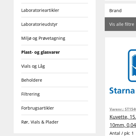
Laboratorieartikler
Brand
Laboratorieudstyr
Vis alle filtre
Miljø og Prøvetagning
Plast- og glasvarer
Vials og Låg
Beholdere
Filtrering
Forbrugsartikler
Varenr.:
ST154
Kuvette, 15
Rør, Vials & Plader
10mm, 0,04
Antal / pk:
1