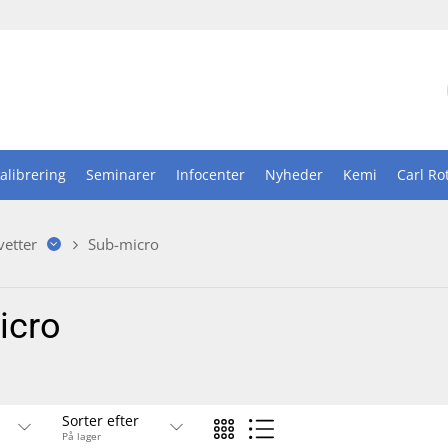
alibrering
Seminarer
Infocenter
Nyheder
Kemi
Carl Ro
vetter
Sub-micro
icro
Sorter efter
På lager