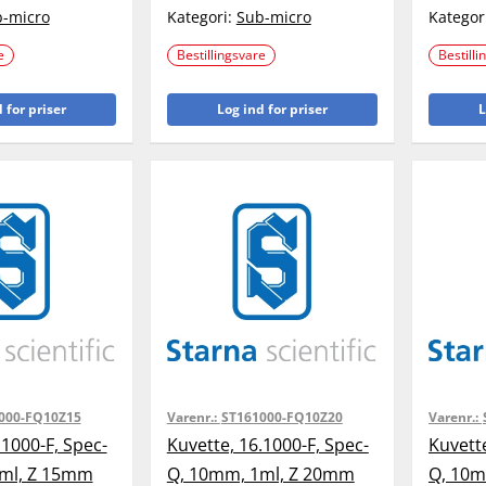
-micro
Kategori:
Sub-micro
Kategor
e
Bestillingsvare
Bestilli
 for priser
Log ind for priser
L
000-FQ10Z15
Varenr.:
ST161000-FQ10Z20
Varenr.:
.1000-F, Spec-
Kuvette, 16.1000-F, Spec-
Kuvette
ml, Z 15mm
Q, 10mm, 1ml, Z 20mm
Q, 10m