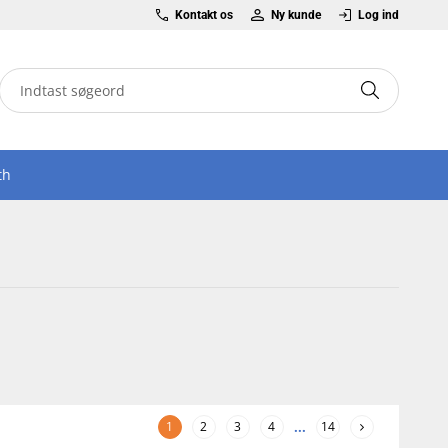
Kontakt os
Ny kunde
Log ind
th
1
2
3
4
...
14