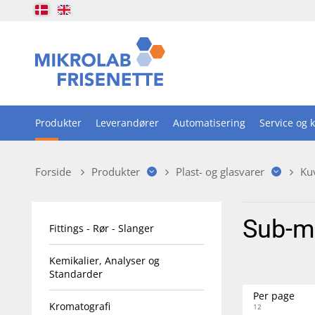
Produkter
Leverandører
Automatisering
Service og k
Forside
Produkter
Plast- og glasvarer
Ku
Sub-m
Fittings - Rør - Slanger
Kemikalier, Analyser og
Standarder
Per page
Kromatografi
12