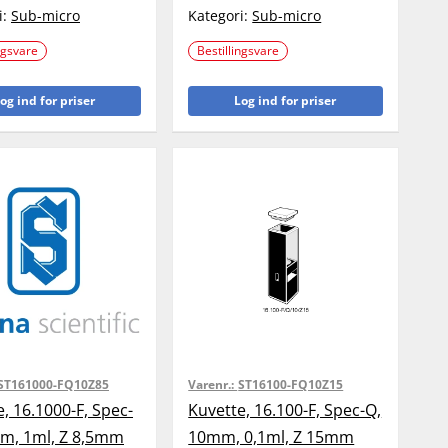
i:
Sub-micro
Kategori:
Sub-micro
ngsvare
Bestillingsvare
og ind for priser
Log ind for priser
ST161000-FQ10Z85
Varenr.:
ST16100-FQ10Z15
, 16.1000-F, Spec-
Kuvette, 16.100-F, Spec-Q,
m, 1ml, Z 8,5mm
10mm, 0,1ml, Z 15mm