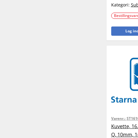
Kategori:
Sub
Bestillingsvar
Log ind
Varenr.:
ST161
Kuvette, 16
Q, 10mm, 1