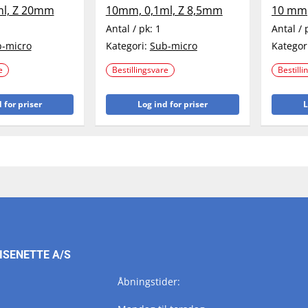
l, Z 20mm
10mm, 0,1ml, Z 8,5mm
10 mm
Antal / pk:
1
Antal / 
-micro
Kategori:
Sub-micro
Kategor
e
Bestillingsvare
Bestilli
 for priser
Log ind for priser
L
ISENETTE A/S
Åbningstider: