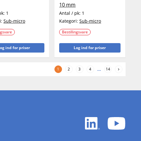
10 mm
pk:
1
Antal / pk:
1
i:
Sub-micro
Kategori:
Sub-micro
ngsvare
Bestillingsvare
og ind for priser
Log ind for priser
1
2
3
4
...
14
LinkedIn
YouTu
white
white