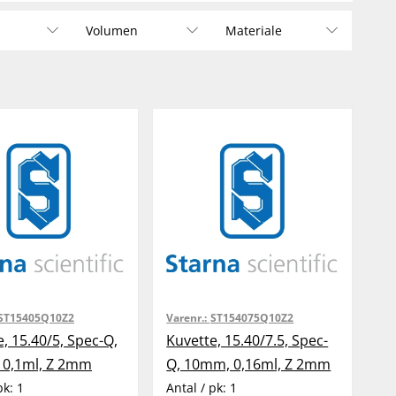
Volumen
Materiale
ST15405Q10Z2
Varenr.:
ST154075Q10Z2
, 15.40/5, Spec-Q,
Kuvette, 15.40/7.5, Spec-
0,1ml, Z 2mm
Q, 10mm, 0,16ml, Z 2mm
pk:
1
Antal / pk:
1