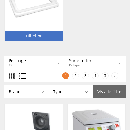
Tilbehør
Per page
Sorter efter
12
På lager
1
2
3
4
5
Brand
Type
Vis alle filtre