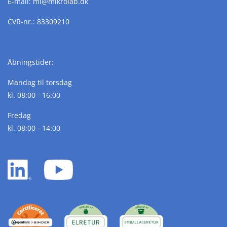
E-mail:
ml@
mikrolab.
dk
CVR-nr.: 83309210
Åbningstider:
Mandag til torsdag
kl. 08:00 - 16:00
Fredag
kl. 08:00 - 14:00
LinkedIn
YouTube
white
white