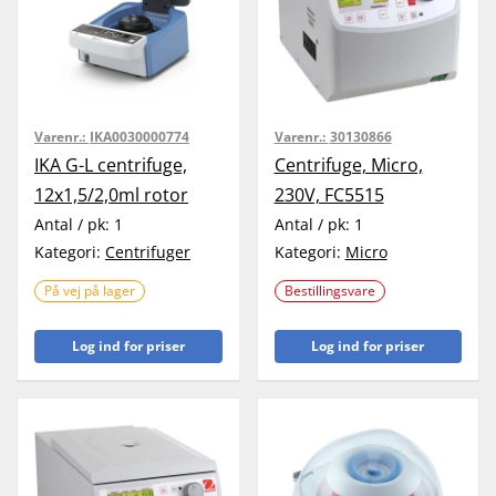
Varenr.:
IKA0030000774
Varenr.:
30130866
IKA G-L centrifuge,
Centrifuge, Micro,
12x1,5/2,0ml rotor
230V, FC5515
Antal / pk:
1
Antal / pk:
1
Kategori:
Centrifuger
Kategori:
Micro
På vej på lager
Bestillingsvare
Log ind for priser
Log ind for priser