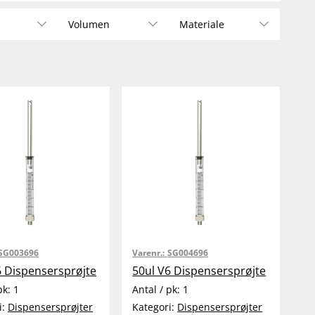
Volumen
Materiale
SG003696
Varenr.:
SG004696
6 Dispensersprøjte
50ul V6 Dispensersprøjte
pk:
1
Antal / pk:
1
i:
Dispensersprøjter
Kategori:
Dispensersprøjter