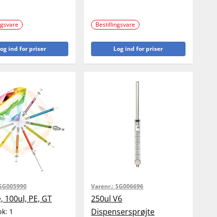
ngsvare
Bestillingsvare
og ind for priser
Log ind for priser
SG005990
Varenr.:
SG006696
, 100ul, PE, GT
250ul V6
Dispensersprøjte
pk:
1