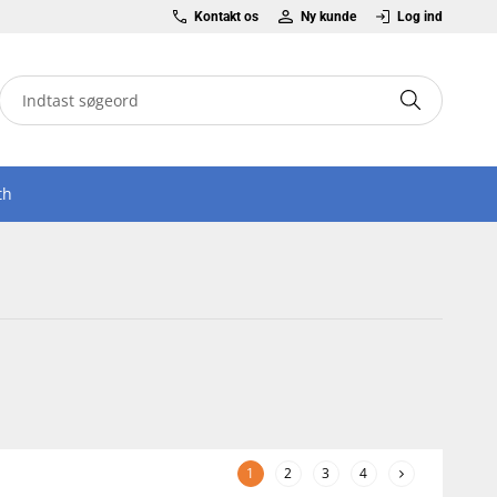
Kontakt os
Ny kunde
Log ind
th
1
2
3
4