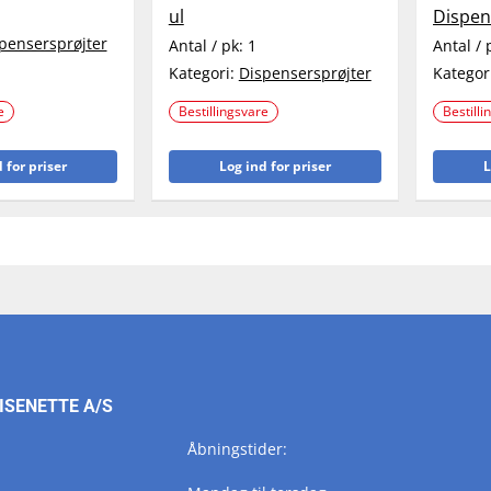
ul
Dispen
pensersprøjter
Antal / pk:
1
Antal / 
Kategori:
Dispensersprøjter
Kategor
e
Bestillingsvare
Bestilli
 for priser
Log ind for priser
L
ISENETTE A/S
Åbningstider: