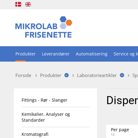
Produkter
Leverandører
Automatisering
Service og k
Forside
Produkter
Laboratorieartikler
Sp
Dispen
Fittings - Rør - Slanger
Kemikalier, Analyser og
Standarder
Per page
Kromatografi
12