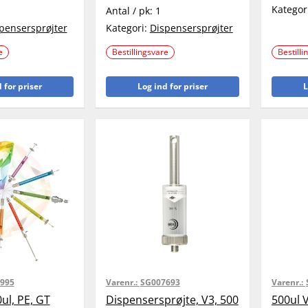
Kategor
Antal / pk:
1
pensersprøjter
Kategori:
Dispensersprøjter
e
Bestillingsvare
Bestilli
 for priser
Log ind for priser
L
995
Varenr.:
SG007693
Varenr.:
ul, PE, GT
Dispensersprøjte, V3, 500
500ul 