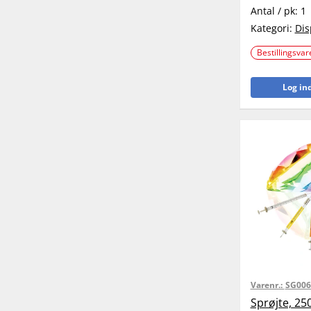
Antal / pk:
1
Kategori:
Dis
Bestillingsvar
Log ind
Varenr.:
SG006
Sprøjte, 250