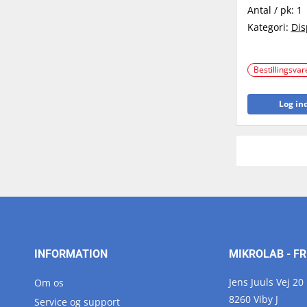
Antal / pk:
1
Kategori:
Dis
Bestillingsvar
Log ind
INFORMATION
MIKROLAB - FR
Jens Juuls Vej 20
Om os
8260 Viby J
Service og support