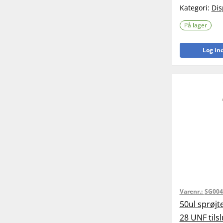
Kategori:
Dis
På lager
Log ind
Varenr.:
SG004
50ul sprøjt
28 UNF tils