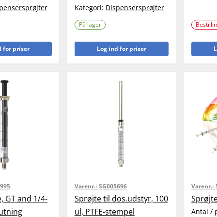
pensersprøjter
Kategori:
Dispensersprøjter
På lager
Bestilli
 for priser
Log ind for priser
L
995
Varenr.:
SG005696
Varenr.:
e, GT and 1/4-
Sprøjte til dos.udstyr, 100
Sprøjte
lutning
ul, PTFE-stempel
Antal / 