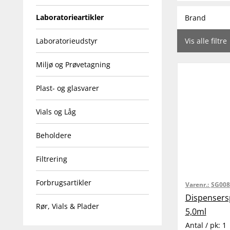
Laboratorieartikler
Brand
Laboratorieudstyr
Vis alle filtre
Miljø og Prøvetagning
Plast- og glasvarer
Vials og Låg
Beholdere
Filtrering
Forbrugsartikler
Varenr.:
SG008
Dispensersp
Rør, Vials & Plader
5,0ml
Antal / pk:
1