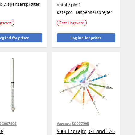
i:
Dispensersprøjter
Antal / pk:
1
Kategori:
Dispensersprøjter
ngsvare
Bestillingsvare
og ind for priser
Log ind for priser
SG007696
Varenr.:
SG007995
V6
500ul sprøjte, GT and 1/4-