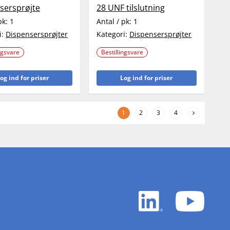
sersprøjte
28 UNF tilslutning
pk:
1
Antal / pk:
1
i:
Dispensersprøjter
Kategori:
Dispensersprøjter
ngsvare
Bestillingsvare
og ind for priser
Log ind for priser
1
2
3
4
LinkedIn
YouTu
white
white