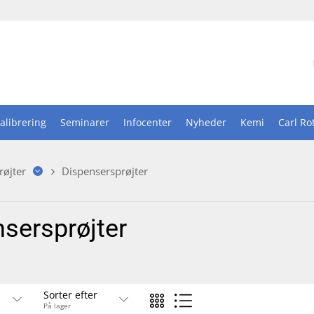
alibrering
Seminarer
Infocenter
Nyheder
Kemi
Carl Ro
røjter
Dispensersprøjter
sersprøjter
Sorter efter
På lager