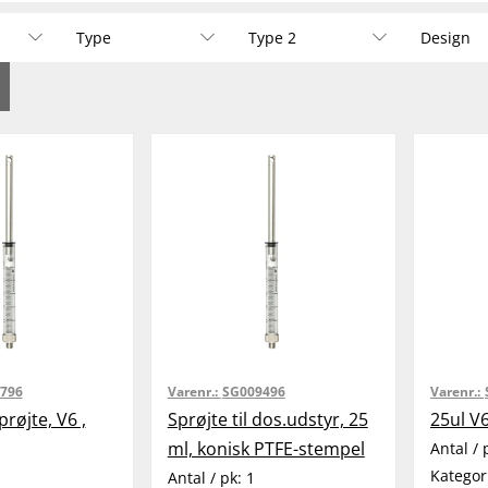
Type
Type 2
Design
796
Varenr.:
SG009496
Varenr.:
røjte, V6 ,
Sprøjte til dos.udstyr, 25
25ul V
ml, konisk PTFE-stempel
Antal / 
Kategor
Antal / pk:
1