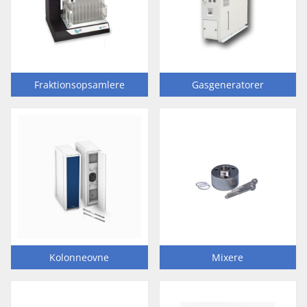
Fraktionsopsamlere
Gasgeneratorer
Kolonneovne
Mixere