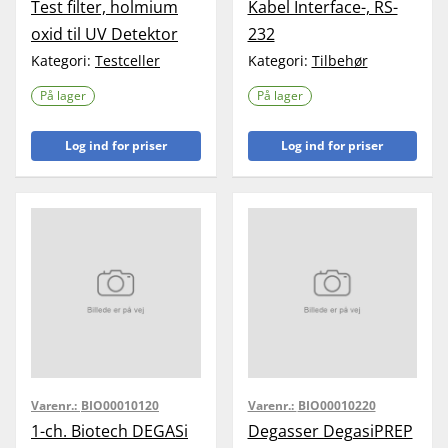
Test filter, holmium
Kabel Interface-, RS-
oxid til UV Detektor
232
Kategori:
Testceller
Kategori:
Tilbehør
På lager
På lager
Log ind for priser
Log ind for priser
Varenr.:
BIO00010120
Varenr.:
BIO00010220
1-ch. Biotech DEGASi
Degasser DegasiPREP