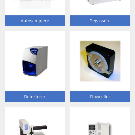
Autosamplere
Degassere
Detektorer
Flowceller