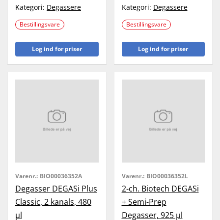
Kategori:
Degassere
Kategori:
Degassere
Bestillingsvare
Bestillingsvare
Log ind for priser
Log ind for priser
Varenr.:
BIO00036352A
Varenr.:
BIO00036352L
Degasser DEGASi Plus
2-ch. Biotech DEGASi
Classic, 2 kanals, 480
+ Semi-Prep
µl
Degasser, 925 µl