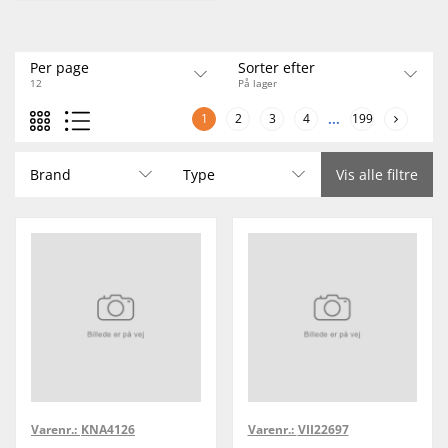
Per page
Sorter efter
12
På lager
1
2
3
4
...
199
Brand
Type
Vis alle filtre
Varenr.:
KNA4126
Varenr.:
VII22697