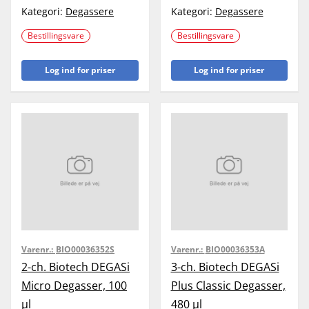
Kategori:
Degassere
Kategori:
Degassere
Bestillingsvare
Bestillingsvare
Log ind for priser
Log ind for priser
Varenr.:
BIO00036352S
Varenr.:
BIO00036353A
2-ch. Biotech DEGASi
3-ch. Biotech DEGASi
Micro Degasser, 100
Plus Classic Degasser,
µl
480 µl