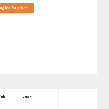
og ind for priser
/ pk
Lager