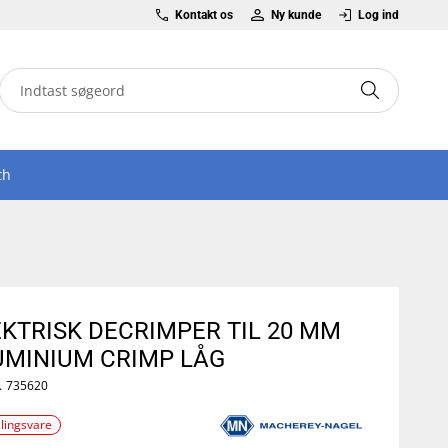
Kontakt os
Ny kunde
Log ind
th
EKTRISK DECRIMPER TIL 20 MM
UMINIUM CRIMP LÅG
.
735620
llingsvare