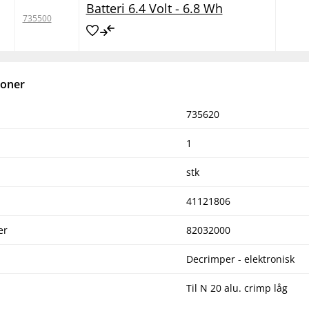
Batteri 6.4 Volt - 6.8 Wh
735500
ioner
735620
1
stk
41121806
er
82032000
Decrimper - elektronisk
Til N 20 alu. crimp låg