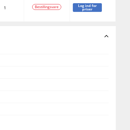
Log ind for
Bestillingsvare
1
priser