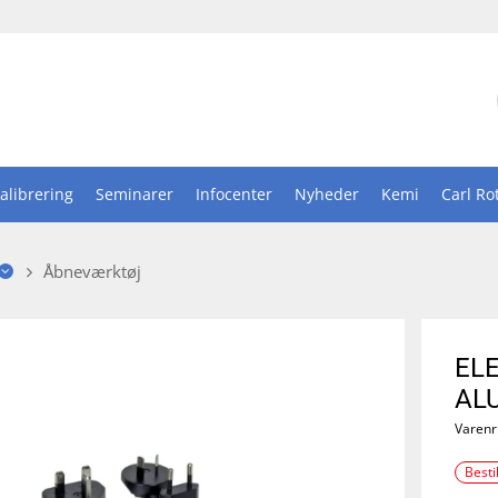
alibrering
Seminarer
Infocenter
Nyheder
Kemi
Carl Ro
Åbneværktøj
EL
AL
Varenr
Besti