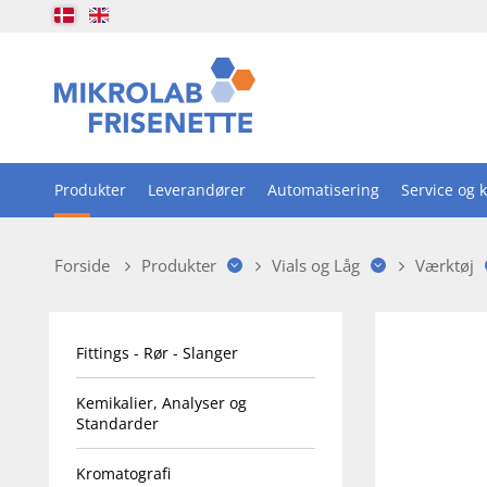
Produkter
Leverandører
Automatisering
Service og k
Forside
Produkter
Vials og Låg
Værktøj
Fittings - Rør - Slanger
Kemikalier, Analyser og
Standarder
Kromatografi