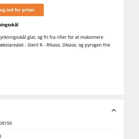
og ind for priser
ingsskål
yrkningsskål glat, og fri fra riller for at maksimere
ækstarealet - Steril R - RNase, DNase, og pyrogen frie
00150
0