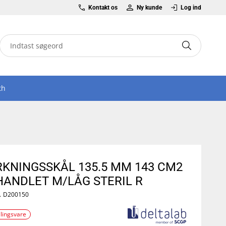
Kontakt os
Ny kunde
Log ind
th
RKNINGSSKÅL 135.5 MM 143 CM2
HANDLET M/LÅG STERIL R
.
D200150
llingsvare