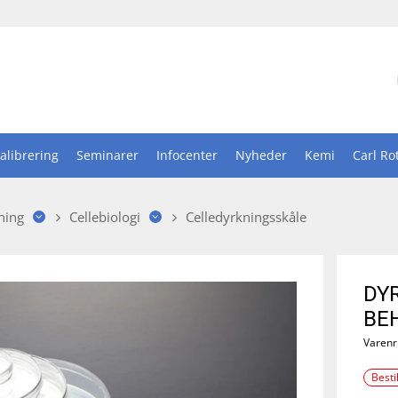
alibrering
Seminarer
Infocenter
Nyheder
Kemi
Carl Ro
ning
Cellebiologi
Celledyrkningsskåle
DY
BE
Varenr
Besti