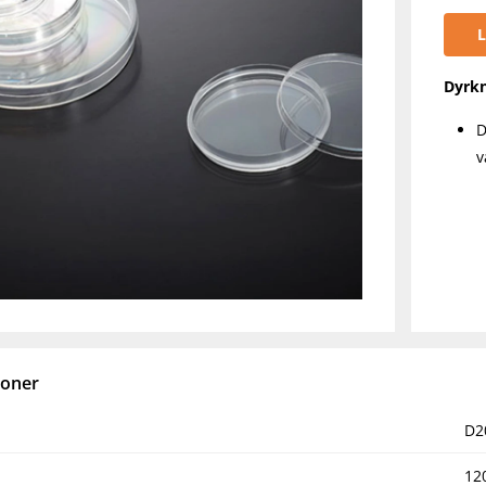
L
Dyrkn
D
v
ioner
D2
12