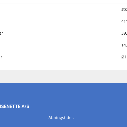
stk
41
er
39
14
r
Ø1
ISENETTE A/S
Åbningstider: