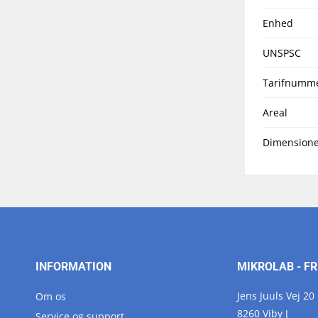
Enhed
UNSPSC
Tarifnumm
Areal
Dimensione
INFORMATION
MIKROLAB - FR
Jens Juuls Vej 20
Om os
8260 Viby J
Service og support