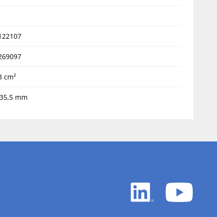
122107
269097
3 cm²
35,5 mm
LinkedIn
YouTu
white
white