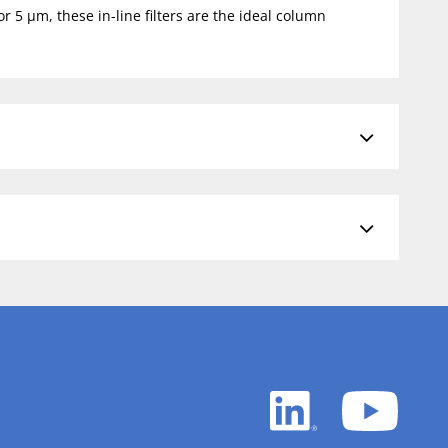
r 5 µm, these in-line filters are the ideal column
LinkedIn
YouTu
white
white