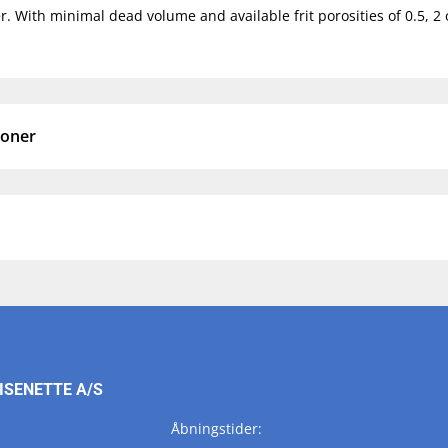
. With minimal dead volume and available frit porosities of 0.5, 2 o
ioner
ISENETTE A/S
Åbningstider: