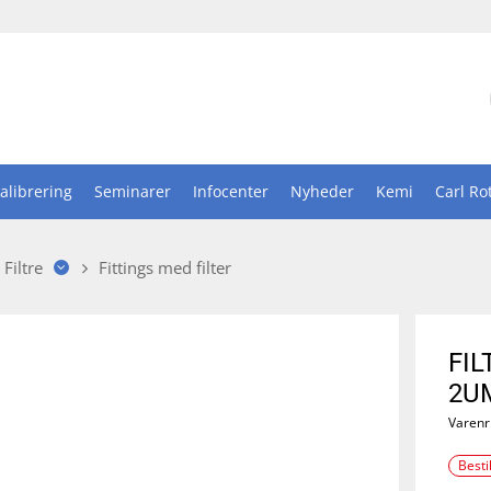
alibrering
Seminarer
Infocenter
Nyheder
Kemi
Carl Ro
Filtre
Fittings med filter
FIL
2UM
Varenr
Besti