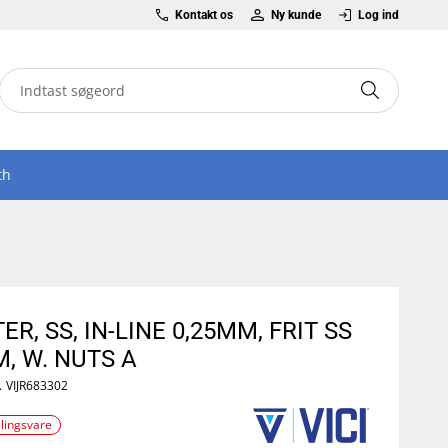
Kontakt os
Ny kunde
Log ind
th
TER, SS, IN-LINE 0,25MM, FRIT SS
, W. NUTS A
.
VIJR683302
llingsvare