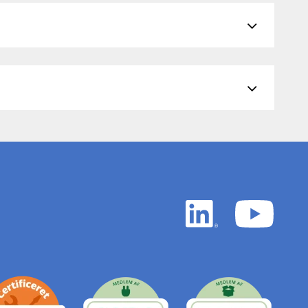
LinkedIn
YouTu
white
white