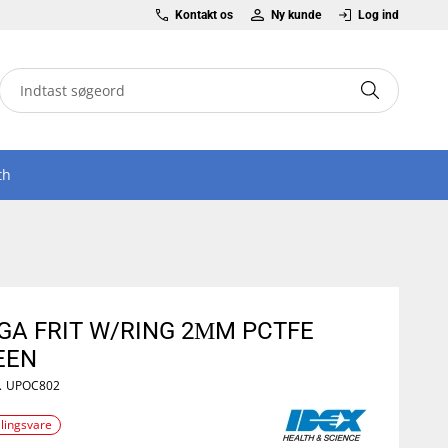
Kontakt os
Ny kunde
Log ind
th
GA FRIT W/RING 2ΜM PCTFE
EEN
.
UPOC802
llingsvare