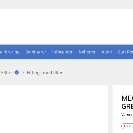
alibrering
Seminarer
Infocenter
Nyheder
Kemi
Carl Ro
Filtre
Fittings med filter
ME
GR
Varenr
Besti