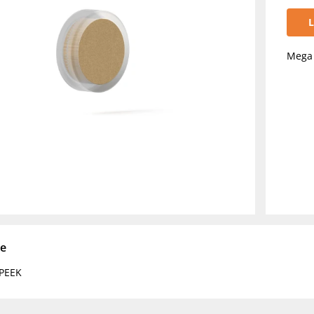
L
Mega 
se
 PEEK