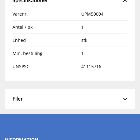
Specifikationer
Varenr.
UPM50004
Antal / pk
1
Enhed
stk
Min. bestilling
1
UNSPSC
41115716
Filer