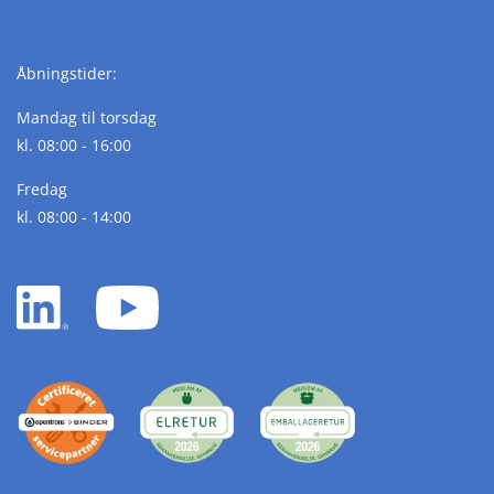
Åbningstider:
Mandag til torsdag
kl. 08:00 - 16:00
Fredag
kl. 08:00 - 14:00
LinkedIn
YouTube
white
white