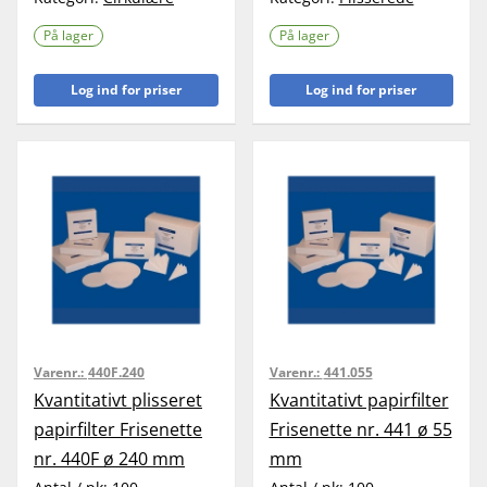
På lager
På lager
Log ind for priser
Log ind for priser
Varenr.:
440F.240
Varenr.:
441.055
Kvantitativt plisseret
Kvantitativt papirfilter
papirfilter Frisenette
Frisenette nr. 441 ø 55
nr. 440F ø 240 mm
mm