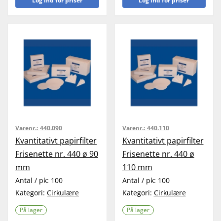
Log ind for priser
Log ind for priser
Varenr.:
440.090
Varenr.:
440.110
Kvantitativt papirfilter
Kvantitativt papirfilter
Frisenette nr. 440 ø 90
Frisenette nr. 440 ø
mm
110 mm
Antal / pk:
100
Antal / pk:
100
Kategori:
Cirkulære
Kategori:
Cirkulære
På lager
På lager