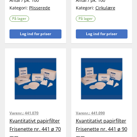
Antal / pk:
100
Antal / pk:
100
Kategori:
Plisserede
Kategori:
Cirkulære
På lager
På lager
Log ind for priser
Log ind for priser
Varenr.:
441.070
Varenr.:
441.090
Kvantitativt papirfilter
Kvantitativt papirfilter
Frisenette nr. 441 ø 70
Frisenette nr. 441 ø 90