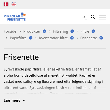
Login
Search
Mobile 
Forside
Produkter
Filtrering
Filtre
Papirfiltre
Kvantitative filtre
Frisenette
Frisenette
Syrevaskede papirfiltre, eller askefrie filtre, er fremstillet af
alpha bomuldscellulose af meget høj kvalitet. Papiret er
vasket med saltsyre og flussyre med efterfølgende skylning i
ultrarent vand. Syrevaskningen bevirker, at indholdet af
organiske og uorganiske stoffer minimeres. Anvendes
fortrinsvis forud for instrumentelle analyser. Sortimentet
Læs mere
omfatter plane runde filtre og plisserede (foldede) filtre (F-