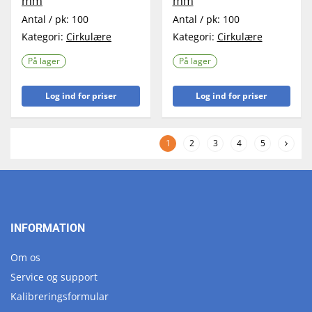
mm
mm
Antal / pk:
100
Antal / pk:
100
Kategori:
Cirkulære
Kategori:
Cirkulære
På lager
På lager
Log ind for priser
Log ind for priser
1
2
3
4
5
INFORMATION
Om os
Service og support
Kalibreringsformular