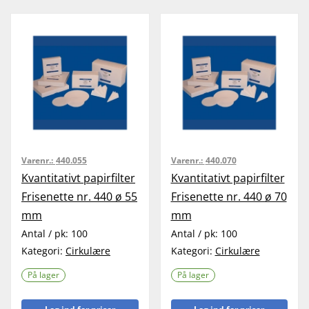
Varenr.:
440.055
Varenr.:
440.070
Kvantitativt papirfilter
Kvantitativt papirfilter
Frisenette nr. 440 ø 55
Frisenette nr. 440 ø 70
mm
mm
Antal / pk:
100
Antal / pk:
100
Kategori:
Cirkulære
Kategori:
Cirkulære
På lager
På lager