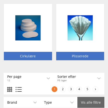
Typen)
Askeindhold
: Ca. 0,007 %
Applikationer
:
Gravimetriske analyser, jordanalyser, metalanalyser,
miljøanalyser Filtrene findes i mange standardstørrelser. Hvis
du søger en størrelse, som ikke findes i vores standard
sortiment, fremstiller vi også i specialmål -
Send blot en
forespørgsel
.
Cirkulære
Plisserede
Per page
Sorter efter
12
På lager
1
2
3
4
5
Brand
Type
Vis alle filtre