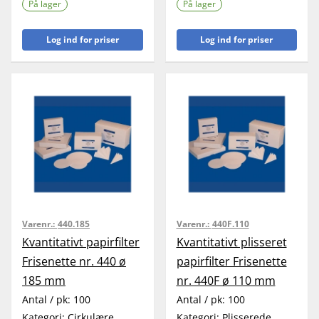
På lager
På lager
Log ind for priser
Log ind for priser
Varenr.:
440.185
Varenr.:
440F.110
Kvantitativt papirfilter
Kvantitativt plisseret
Frisenette nr. 440 ø
papirfilter Frisenette
185 mm
nr. 440F ø 110 mm
Antal / pk:
100
Antal / pk:
100
Kategori:
Cirkulære
Kategori:
Plisserede