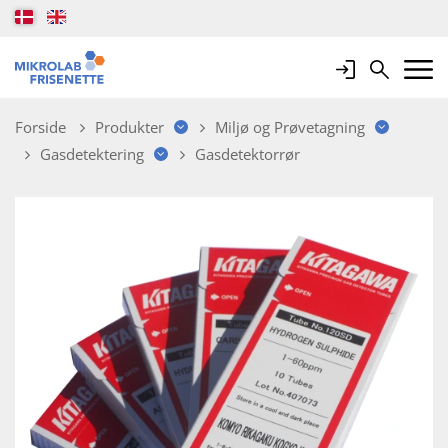
Login
Search
Mobile 
Forside
Produkter
Miljø og Prøvetagning
Gasdetektering
Gasdetektorrør