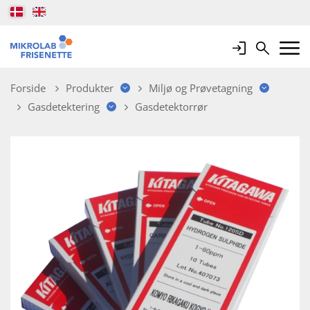
Login
Search
Mobile 
Forside
Produkter
Miljø og Prøvetagning
Gasdetektering
Gasdetektorrør