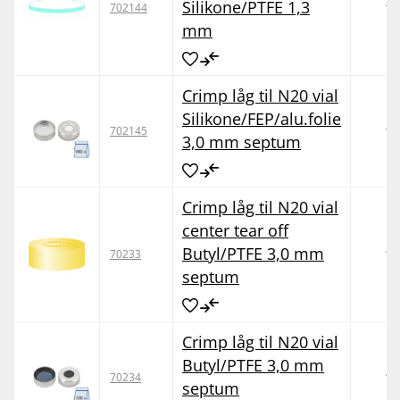
Silikone/PTFE 1,3
10
702144
mm
Crimp låg til N20 vial
Silikone/FEP/alu.folie
10
702145
3,0 mm septum
Crimp låg til N20 vial
center tear off
Butyl/PTFE 3,0 mm
10
70233
septum
Crimp låg til N20 vial
Butyl/PTFE 3,0 mm
10
70234
septum