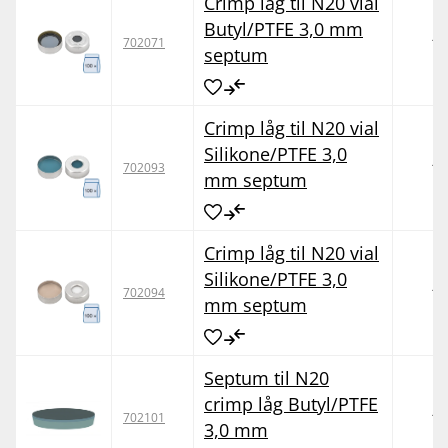
Crimp låg til N20 vial
Butyl/PTFE 3,0 mm
10
702071
septum
Crimp låg til N20 vial
Silikone/PTFE 3,0
10
702093
mm septum
Crimp låg til N20 vial
Silikone/PTFE 3,0
10
702094
mm septum
Septum til N20
crimp låg Butyl/PTFE
10
702101
3,0 mm