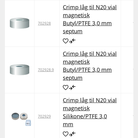
Crimp låg til N20 vial
magnetisk
Butyl/PTFE 3,0 mm
10
702928
septum
Crimp låg til N20 vial
magnetisk
Butyl/PTFE 3,0 mm
10
702928.9
septum
Crimp låg til N20 vial
magnetisk
Silikone/PTFE 3,0
10
702929
mm