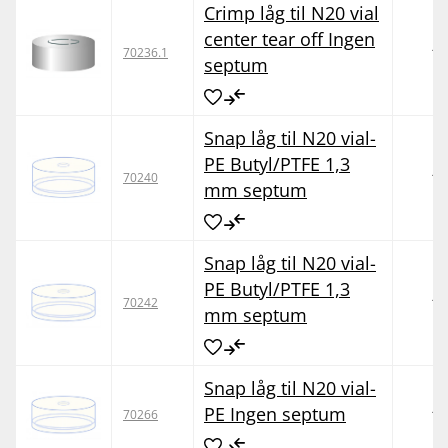
Crimp låg til N20 vial
center tear off Ingen
10
70236.1
septum
Snap låg til N20 vial-
PE Butyl/PTFE 1,3
10
70240
mm septum
Snap låg til N20 vial-
PE Butyl/PTFE 1,3
10
70242
mm septum
Snap låg til N20 vial-
PE Ingen septum
10
70266