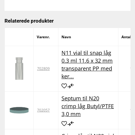
Relaterede produkter
Varenr.
Navn
Antal /
N11 vial til snap låg
0.3 ml 11.6 x 32 mm
transparent PP med
10
702809
ker...
Septum til N20
crimp låg Butyl/PTFE
10
702057
3,0 mm