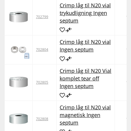
Crimp låg til N20 vial
trykudligning Ingen
10
702799
septum
Crimp låg til N20 vial
Ingen septum
10
702804
Crimp låg til N20 Vial
komplet tear off
10
702805
Ingen septum
Crimp låg til N20 vial
magnetisk Ingen
10
702808
septum