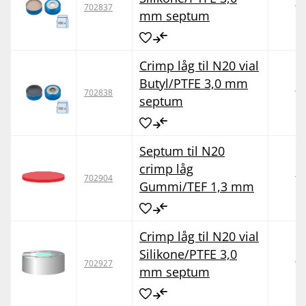
10
702837
mm septum
Crimp låg til N20 vial
Butyl/PTFE 3,0 mm
10
702838
septum
Septum til N20
crimp låg
10
702904
Gummi/TEF 1,3 mm
Crimp låg til N20 vial
Silikone/PTFE 3,0
10
702927
mm septum