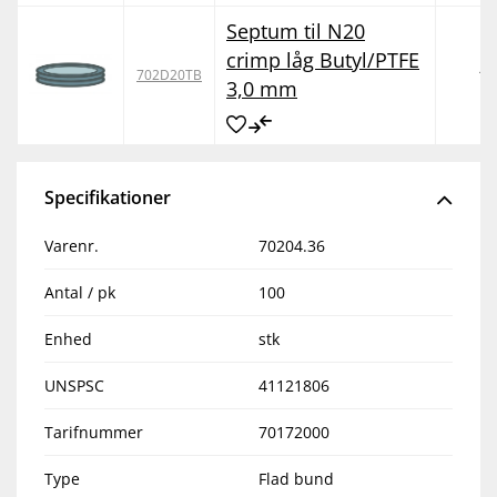
Septum til N20
crimp låg Butyl/PTFE
10
702D20TB
3,0 mm
Specifikationer
Varenr.
70204.36
Antal / pk
100
Enhed
stk
UNSPSC
41121806
Tarifnummer
70172000
Type
Flad bund