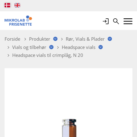
Login
Search
Mobile 
Forside
Produkter
Rør, Vials & Plader
Vials og tilbehør
Headspace vials
Headspace vials til crimplåg, N 20