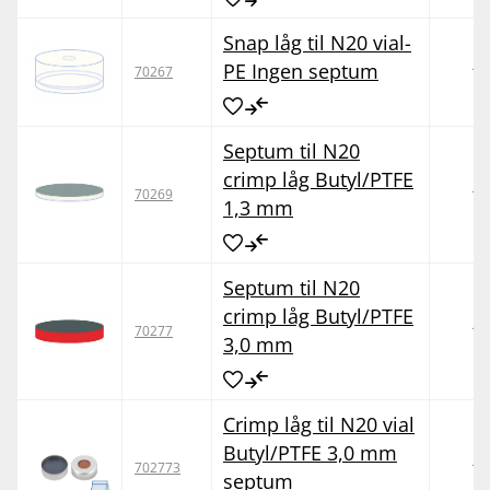
Snap låg til N20 vial-
PE Ingen septum
10
70267
Septum til N20
crimp låg Butyl/PTFE
10
70269
1,3 mm
Septum til N20
crimp låg Butyl/PTFE
10
70277
3,0 mm
Crimp låg til N20 vial
Butyl/PTFE 3,0 mm
10
702773
septum