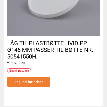
LÅG TIL PLASTBØTTE HVID PP
Ø146 MM PASSER TIL BØTTE NR.
50541550H.
Varenr.
382H
Bestillingsvare
Log ind for priser