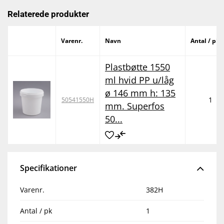
Relaterede produkter
Varenr.
Navn
Antal / pk
Plastbøtte 1550
ml hvid PP u/låg
ø 146 mm h: 135
1
50541550H
mm. Superfos
50...
Specifikationer
Varenr.
382H
Antal / pk
1